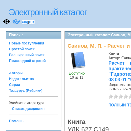
Электронный каталог
👓
eng
|
rus
Поиск :
Электронный каталог: Саинов, М
Новые поступления
Саинов, М. П. - Расчет
Простой поиск
Книга
Расширенный поиск
Автор:
Саино
Поиск одной строкой
Расчет 
практи
Авторы
Доступно
"Гидрот
10 из 11
Издательства
08.03.01
Серии
Издательств
ISBN 978-5-7
Тезаурус (Рубрики)
Учебная литература:
полный т
Список дисциплин
Книга
Помощь
УДК 627 С149