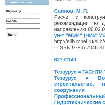
Личный кабинет :
Саинов, М. П.
Штрих-код
Расчет и констру
Пароль
рекомендации по д
направлению 08.03.0
ун-т "МЭИ" (НИУ"М
http://elib.mpei.ru/e
– ISBN 978-5-7046-31
627 С149
Тезаурус = ГАСНТИ 
Тезаурус = Вод
строительство, 
сооружения
Профессиональ
Гидротехнические с