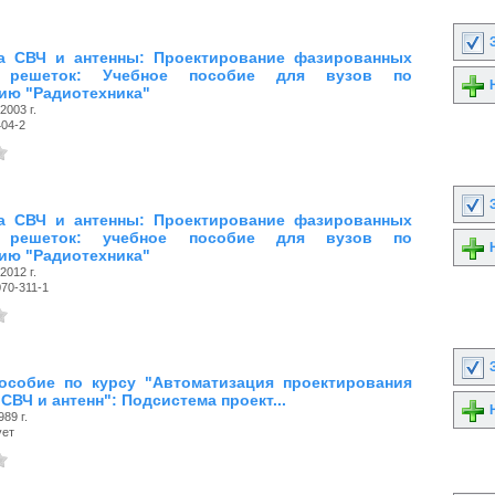
З
а СВЧ и антенны: Проектирование фазированных
х решеток: Учебное пособие для вузов по
Н
ию "Радиотехника"
2003 г.
404-2
З
а СВЧ и антенны: Проектирование фазированных
х решеток: учебное пособие для вузов по
Н
ию "Радиотехника"
2012 г.
70-311-1
З
особие по курсу "Автоматизация проектирования
СВЧ и антенн": Подсистема проект...
Н
89 г.
ует