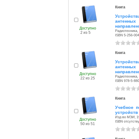
Книга
Устройств
антенны
направлен
Доступно
Радиотехника, 
2 из 5
ISBN 5-256-00
Книга
Устройств
антенны
направлен
Доступно
Радиотехника, 
22 из 25
ISBN 978-5-880
Книга
Учебное п
устройств 
Изд-во МЭИ, 19
Доступно
ISBN отсутств
50 из 51