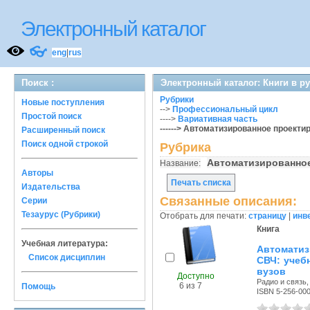
Электронный каталог
👓
eng
|
rus
Поиск :
Электронный каталог: Книги в р
Рубрики
Новые поступления
-->
Профессиональный цикл
Простой поиск
---->
Вариативная часть
------> Автоматизированное проекти
Расширенный поиск
Поиск одной строкой
Рубрика
Автоматизированное
Название:
Авторы
Печать списка
Издательства
Связанные описания:
Серии
Тезаурус (Рубрики)
Отобрать для печати:
страницу
|
инв
Книга
Учебная литература:
Автомати
Список дисциплин
СВЧ: учеб
вузов
Доступно
Радио и связь, 
6 из 7
Помощь
ISBN 5-256-00