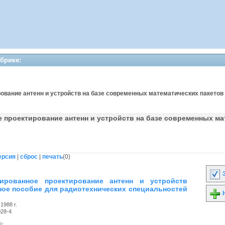
убрике:
рование антенн и устройств на базе современных математических пакетов 
 проектирование антенн и устройств на базе современных ма
ерсия
|
сброс
|
печать
(
0
)
З
зированное проектирование антенн и устройств
ное пособие для радиотехнических специальностей
Н
1988 г.
028-4