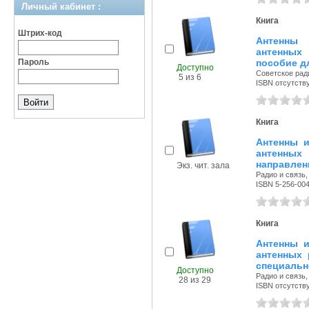
Личный кабинет :
Книга
Штрих-код
Антенны 
антенных
Пароль
пособие д
Доступно
Советское ради
5 из 6
ISBN отсутств
Книга
Антенны и
антенны
направлен
Экз. чит. зала
Радио и связь, 
ISBN 5-256-00
Книга
Антенны и
антенных 
специальн
Доступно
Радио и связь, 
28 из 29
ISBN отсутств