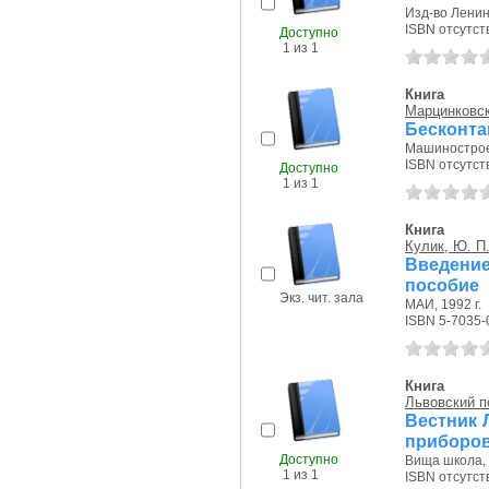
Изд-во Ленинг
ISBN отсутст
Доступно
1 из 1
Книга
Марцинковск
Бесконта
Машиностроен
ISBN отсутст
Доступно
1 из 1
Книга
Кулик, Ю. П
Введение
пособие
Экз. чит. зала
МАИ, 1992 г.
ISBN 5-7035-
Книга
Львовский п
Вестник 
приборо
Доступно
Вища школа, 
1 из 1
ISBN отсутст