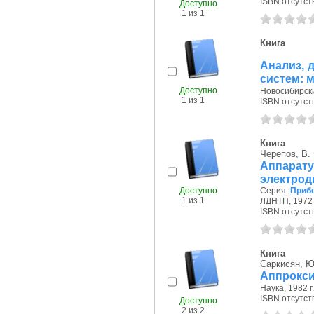
ISBN отсутст
Доступно
1 из 1
Книга
Анализ, 
систем: 
Доступно
Новосибирски
1 из 1
ISBN отсутст
Книга
Черепов, В.
Аппара
электрод
Доступно
Серия:
Прибо
1 из 1
ЛДНТП, 1972 
ISBN отсутст
Книга
Саркисян, Ю
Аппрокси
Наука, 1982 г.
ISBN отсутст
Доступно
2 из 2