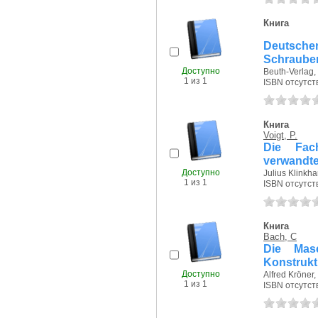
Книга
Deutsche
Schrauben
Доступно
Beuth-Verlag, 
1 из 1
ISBN отсутст
Книга
Voigt, P.
Die Fac
verwandten
Доступно
Julius Klinkhar
1 из 1
ISBN отсутст
Книга
Bach, C
Die Mas
Konstrukt
Доступно
Alfred Kröner,
1 из 1
ISBN отсутст