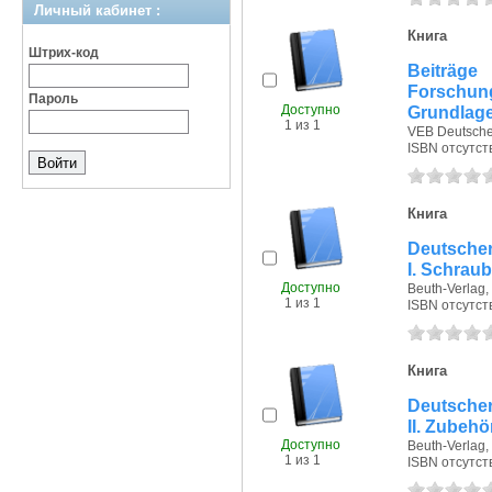
Личный кабинет :
Книга
Штрих-код
Beiträge
Forschung
Пароль
Доступно
Grundlag
1 из 1
VEB Deutscher 
ISBN отсутст
Книга
Deutsche
I. Schrau
Доступно
Beuth-Verlag, 
1 из 1
ISBN отсутст
Книга
Deutsche
II. Zubehö
Доступно
Beuth-Verlag, 
1 из 1
ISBN отсутст