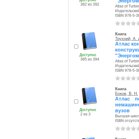
Доступно
"Энергом
382 из 392
Atlas of Turbi
Издательский
ISBN 978-5-3
Книга
Трухний, А. 
Атлас кон
констру
Доступно
"Энергом
385 из 394
Atlas of Turbi
Издательский
ISBN 978-5-3
Книга
Боков, В. Н.
Атлас п
немашино
Доступно
вузов
2 из 3
Высшая школа
ISBN отсутст