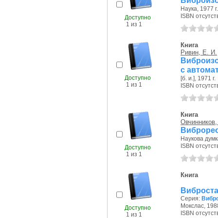
Виброизо
Наука, 1977 г.
ISBN отсутст
Доступно
1 из 1
Книга
Ривин, Е. И.
Виброизо
с автома
Доступно
[б. и.], 1971 г.
1 из 1
ISBN отсутст
Книга
Овчинников,
Виброре
Наукова думка
ISBN отсутст
Доступно
1 из 1
Книга
Виброста
Серия:
Вибр
Мокслас, 1988
Доступно
ISBN отсутст
1 из 1