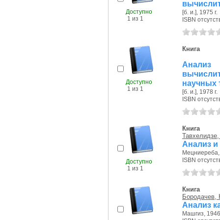
вычислит
Доступно
[б. и.], 1975 г.
1 из 1
ISBN отсутст
Книга
Анализ 
вычисли
Доступно
научных 
1 из 1
[б. и.], 1978 г.
ISBN отсутст
Книга
Тавхелидзе, 
Анализ и
Мецниереба, 
ISBN отсутст
Доступно
1 из 1
Книга
Бородачев, 
Анализ к
Машгиз, 1946 