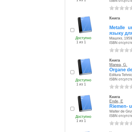
1 из 1
ISBN отсутст
Книга
Metalle 
языку дл
Доступно
Машгиз, 1959 
1 из 1
ISBN отсутст
Книга
Manea, G.
Organe de 
Editura Tehnic
ISBN отсутст
Доступно
1 из 1
Книга
Ende, E
Riemen- u
Walter de Gruy
ISBN отсутст
Доступно
1 из 1