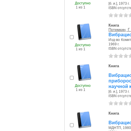
Доступно
[б. и.], 1973 г.
1 из 1
ISBN отсутст
Книга
Потемкин, Г.
Вибрацио
Изд-во Комит
1969 г.
Доступно
ISBN отсутст
1 из 1
Книга
Вибрац
приборо
Доступно
научной к
1 из 1
[б. и.], 1973 г.
ISBN отсутст
Книга
Вибрацио
МДНТП, 1980 