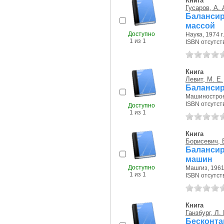
Книга
Гусаров, А. 
Баланси
массой
Доступно
Наука, 1974 г.
1 из 1
ISBN отсутст
Книга
Левит, М. Е.
Балансир
Машиностроен
ISBN отсутст
Доступно
1 из 1
Книга
Борисевич, 
Балансир
машин
Доступно
Машгиз, 1961 
1 из 1
ISBN отсутст
Книга
Ганзбург, Л. 
Бесконта