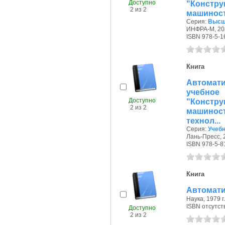
Доступно
"Констр
2 из 2
машиност
Серия:
Высш
ИНФРА-М, 202
ISBN 978-5-1
Книга
Автомат
учебно
Доступно
"Констр
2 из 2
машиност
технол...
Серия:
Учебн
Лань-Пресс, 2
ISBN 978-5-8
Книга
Автомати
Наука, 1979 г.
ISBN отсутст
Доступно
2 из 2