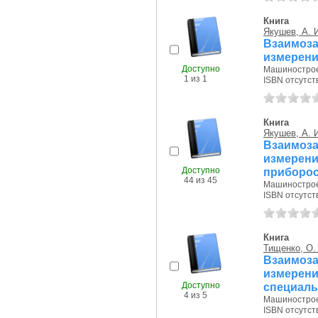
Книга
Якушев, А. 
Взаимоза
измерени
Доступно
Машиностроен
1 из 1
ISBN отсутст
Книга
Якушев, А. 
Взаимоза
измерен
Доступно
приборос
44 из 45
Машиностроен
ISBN отсутст
Книга
Тищенко, О.
Взаимоза
измерен
Доступно
специаль
4 из 5
Машиностроен
ISBN отсутст