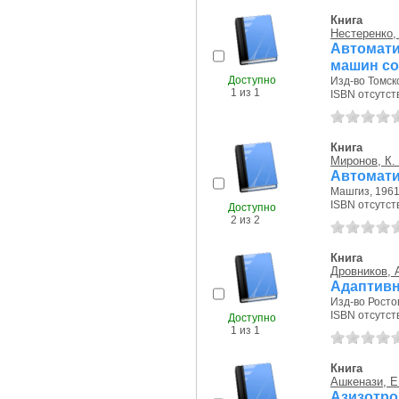
Книга
Нестеренко, 
Автомат
машин со
Доступно
Изд-во Томско
1 из 1
ISBN отсутст
Книга
Миронов, К.
Автомати
Машгиз, 1961 
ISBN отсутст
Доступно
2 из 2
Книга
Дровников, А
Адаптивн
Изд-во Ростов
ISBN отсутст
Доступно
1 из 1
Книга
Ашкенази, Е.
Азизот