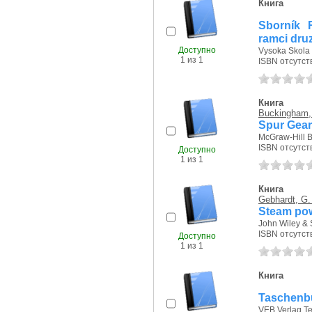
Книга
Sborník 
ramci druz
Доступно
Vysoka Skola S
1 из 1
ISBN отсутст
Книга
Buckingham,
Spur Gear
McGraw-Hill 
ISBN отсутст
Доступно
1 из 1
Книга
Gebhardt, G.
Steam pow
John Wiley & 
ISBN отсутст
Доступно
1 из 1
Книга
Taschenbu
VEB Verlag Te