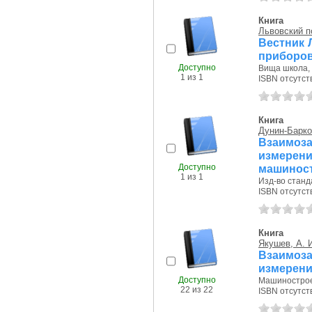
Книга
Львовский п
Вестник 
приборо
Доступно
Вища школа, 
1 из 1
ISBN отсутст
Книга
Дунин-Барко
Взаимоза
измер
Доступно
машиност
1 из 1
Изд-во станда
ISBN отсутст
Книга
Якушев, А. 
Взаимоза
измерени
Доступно
Машиностроен
22 из 22
ISBN отсутст