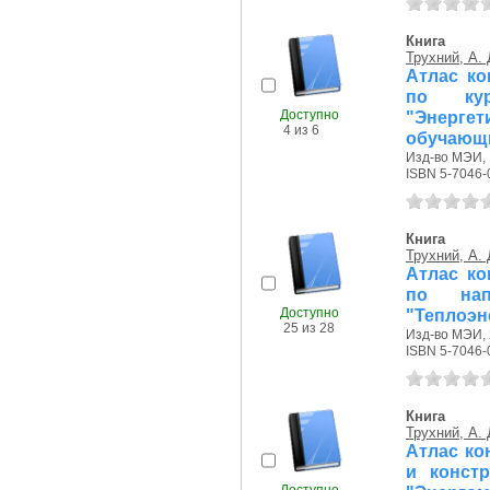
Книга
Трухний, А. 
Атлас ко
по кур
Доступно
"Энерг
4 из 6
обучающи
Изд-во МЭИ, 
ISBN 5-7046-
Книга
Трухний, А. 
Атлас ко
по нап
Доступно
"Теплоэн
25 из 28
Изд-во МЭИ, 
ISBN 5-7046-
Книга
Трухний, А. 
Атлас кон
и конст