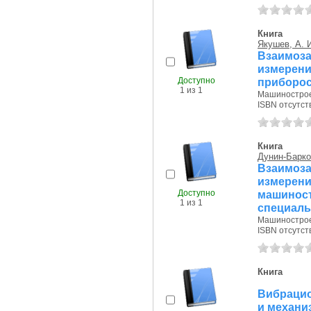
Книга
Якушев, А. 
Взаимоза
измерен
Доступно
приборос
1 из 1
Машиностроен
ISBN отсутст
Книга
Дунин-Барко
Взаимоза
измер
Доступно
машино
1 из 1
специаль
Машиностроен
ISBN отсутст
Книга
Вибрацио
и механи