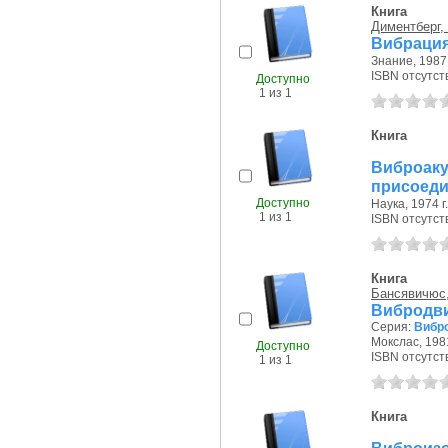
Книга
Диментберг,
Вибрация
Знание, 1987 
ISBN отсутст
Доступно
1 из 1
Книга
Виброа
присоеди
Доступно
Наука, 1974 г.
1 из 1
ISBN отсутст
Книга
Бансявичюс,
Вибродв
Серия:
Вибр
Мокслас, 1981
Доступно
ISBN отсутст
1 из 1
Книга