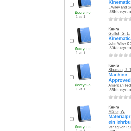
Kinematic
J.Wiley and S
ISBN отсутст
Доступно
1 из 1
Книга
Guillet, G. L.
Kinematic
John Wiley & 
ISBN отсутст
Доступно
1 из 1
Книга
Shuman, J. T
Machine
Approved 
Доступно
American Techn
1 из 1
ISBN отсутст
Книга
Müller, W.
Materialp
ein lehrbu
Доступно
Verlag von R.