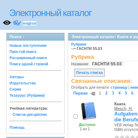
Электронный каталог
👓
eng
|
rus
Поиск :
Электронный каталог: Книги в р
Рубрики
Новые поступления
--> ГАСНТИ 55.03
Простой поиск
Рубрика
Расширенный поиск
ГАСНТИ 55.03
Поиск одной строкой
Название:
Печать списка
Авторы
Связанные описания:
Издательства
Отобрать для печати:
страницу
|
инв
Серии
Первая
1
2
3
4
5
6
Тезаурус (Рубрики)
Книга
Учебная литература:
Mesch, H.
Aufgaben
Список дисциплин
die Beruf
Доступно
VEB Verlag Te
Помощь
1 из 1
ISBN отсутст