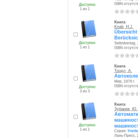
ISBN отсутст
Доступно
1 из 1
Книга
Knab, H.J.
Übersicht
Berücksic
Доступно
Selbstverlag, 
1 из 1
ISBN отсутст
Книга
Тондл, А.
Автоколе
Мир, 1979 г.
ISBN отсутст
Доступно
3 из 3
Книга
Зубарев, Ю.
Автома
машин
Доступно
машинос
1 из 1
Серия:
Учебн
Лань-Пресс, 2