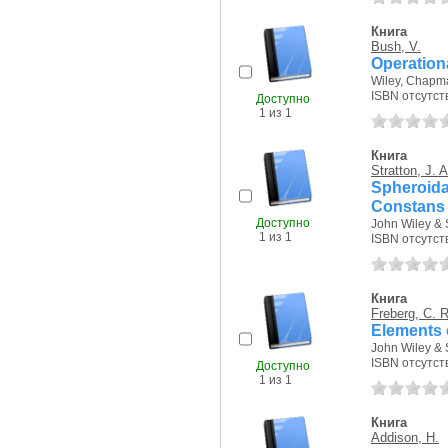
Книга
Bush, V.
Operationa
Wiley, Chapma
ISBN отсутст
Доступно
1 из 1
Книга
Stratton, J. A
Spheroida
Constans 
Доступно
John Wiley & 
1 из 1
ISBN отсутст
Книга
Freberg, C. R
Elements 
John Wiley & 
ISBN отсутст
Доступно
1 из 1
Книга
Addison, H.