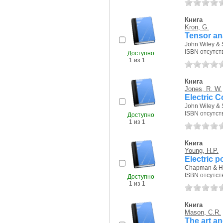
Книга
Kron, G.
Tensor an
John Wiley & 
ISBN отсутст
Доступно
1 из 1
Книга
Jones, R. W.
Electric 
John Wiley & 
ISBN отсутст
Доступно
1 из 1
Книга
Young, H.P.
Electric 
Chapman & Hal
ISBN отсутст
Доступно
1 из 1
Книга
Mason, C.R.
The art an