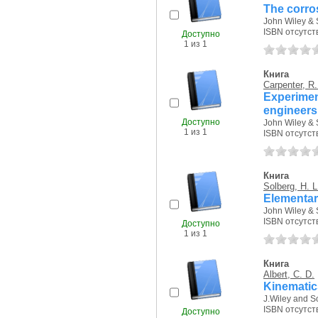
The corr
John Wiley & 
ISBN отсутст
Доступно
1 из 1
Книга
Carpenter, R.
Experime
engineers 
Доступно
John Wiley & 
1 из 1
ISBN отсутст
Книга
Solberg, H. L
Elementar
John Wiley & 
ISBN отсутст
Доступно
1 из 1
Книга
Albert, C. D.
Kinematic
J.Wiley and S
ISBN отсутст
Доступно