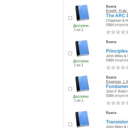
Книга
Knight, H.de
The ARC D
Chapman & Hal
ISBN отсутст
Доступно
1 из 1
Книга
Principles
John Wiley & 
ISBN отсутст
Доступно
1 из 1
Книга
Krugman, L.
Fundament
John F. Rider
ISBN отсутст
Доступно
1 из 1
Книга
Transistor
John Wiley & 