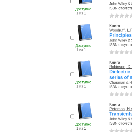
John Wiley & 
ISBN отсутст
Доступно
1 из 1
Книга
Woodruff, L.F
Principles
John Wiley & 
ISBN отсутст
Доступно
1 из 1
Книга
Robinson, D
Dielectri
series of
Доступно
Chapman & Hal
1 из 1
ISBN отсутст
Книга
Peterson, H.
Transient
John Wiley & 
ISBN отсутст
Доступно
1 из 1