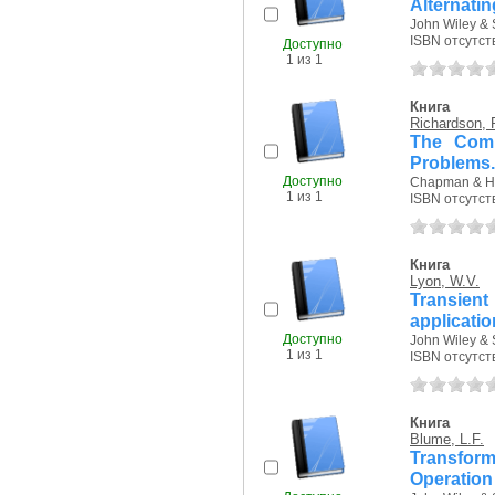
Alternati
John Wiley & 
ISBN отсутст
Доступно
1 из 1
Книга
Richardson, 
The Comm
Problems.
Доступно
Chapman & Hal
1 из 1
ISBN отсутст
Книга
Lyon, W.V.
Transient
applicatio
Доступно
John Wiley & 
1 из 1
ISBN отсутст
Книга
Blume, L.F.
Transfor
Operation