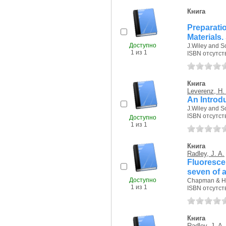
Книга
Preparat
Materials.
Доступно
J.Wiley and S
1 из 1
ISBN отсутст
Книга
Leverenz, H.
An Introd
J.Wiley and S
ISBN отсутст
Доступно
1 из 1
Книга
Radley, J. A.
Fluorescen
seven of a
Доступно
Chapman & Hal
1 из 1
ISBN отсутст
Книга
Radley, J. A.