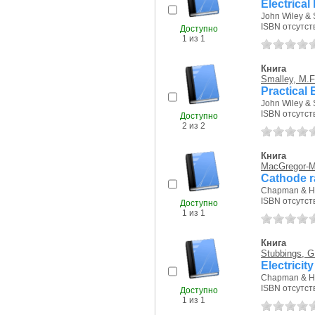
Electrical
John Wiley & 
ISBN отсутст
Доступно
1 из 1
Книга
Smalley, M.F
Practical 
John Wiley & 
ISBN отсутст
Доступно
2 из 2
Книга
MacGregor-Mo
Сathode r
Chapman & Hal
ISBN отсутст
Доступно
1 из 1
Книга
Stubbings, G
Electricit
Chapman & Hal
ISBN отсутст
Доступно
1 из 1