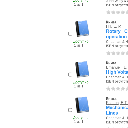
Доступно
John Wiley & 
1 из 1
ISBN отсутст
Книга
Hill, E. P.
Rotary Co
operation
Доступно
Chapman & Hal
1 из 1
ISBN отсутст
Книга
Emanueli, L.
High Volt
Chapman & Hal
ISBN отсутст
Доступно
1 из 1
Книга
Painton, E.T.
Mechanica
Lines
Доступно
Chapman & Hal
1 из 1
ISBN отсутст