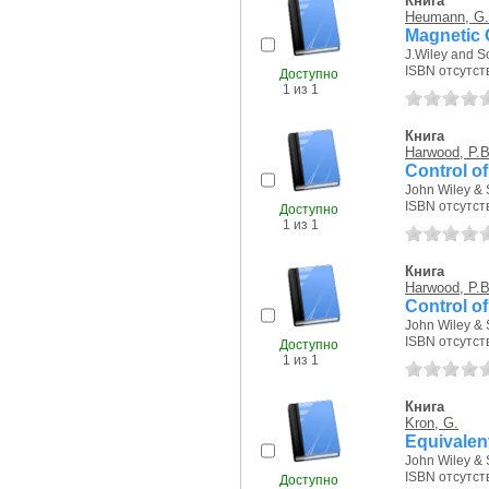
Книга
Heumann, G
Magnetic C
J.Wiley and S
ISBN отсутст
Доступно
1 из 1
Книга
Harwood, P.B
Control of
John Wiley & 
ISBN отсутст
Доступно
1 из 1
Книга
Harwood, P.B
Сontrol of
John Wiley & 
ISBN отсутст
Доступно
1 из 1
Книга
Kron, G.
Equivalent
John Wiley & 
ISBN отсутст
Доступно