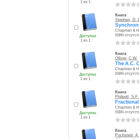
1 из 1
Книга
Stephen, D. 
Synchron
Chapman & Hal
ISBN отсутст
Доступно
1 из 1
Книга
Olliver, C.W.
The A.C. 
Chapman & Hal
ISBN отсутст
Доступно
1 из 1
Книга
Philpott, S.F.
Fractiona
Chapman & Hal
ISBN отсутст
Доступно
1 из 1
Книга
Puchstein, A