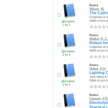
Книга
Wilson, W.
The Catho
Chapman & Hal
ISBN отсутст
Доступно
1 из 1
Книга
Walker, R. C.
Relays for
Chapman & Hal
ISBN отсутст
Доступно
1 из 1
Книга
Higbie, H.H.
Lighting 
John Wiley & 
ISBN отсутст
Доступно
1 из 1
Книга
Coursey, P.R
Electroly
Practical