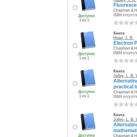
Fluorescen
Chapman & Hal
ISBN отсутст
Доступно
1 из 1
Книга
Hoag, J. B.
Electron 
Chapman & Hall,
ISBN отсутст
Доступно
1 из 1
Книга
Jolley, L. B. 
Alternati
practical 
Доступно
Chapman & Hal
1 из 1
ISBN отсутст
Книга
Jolley, L. B. 
Alternati
mathematic
Доступно
Chapman & Hal