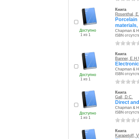
Книга
Rosenthal, E
Porcelain
materials,
Доступно
Chapman & Hal
1 из 1
ISBN отсутст
Книга
Banner, E.H.
Electroni
Chapman & Hal
ISBN отсутст
Доступно
1 из 1
Книга
Gall, D.C.
Direct an
Chapman & Hal
ISBN отсутст
Доступно
1 из 1
Книга
Karapetoff, V