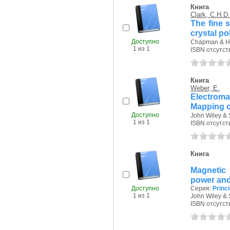
Книга
Clark, C.H.D.
The fine 
crystal po
Доступно
Chapman & Hal
1 из 1
ISBN отсутст
Книга
Weber, E.
Electromag
Mapping o
Доступно
John Wiley & 
1 из 1
ISBN отсутст
Книга
Magnetic 
power and
Доступно
Серия:
Princi
1 из 1
John Wiley & 
ISBN отсутст