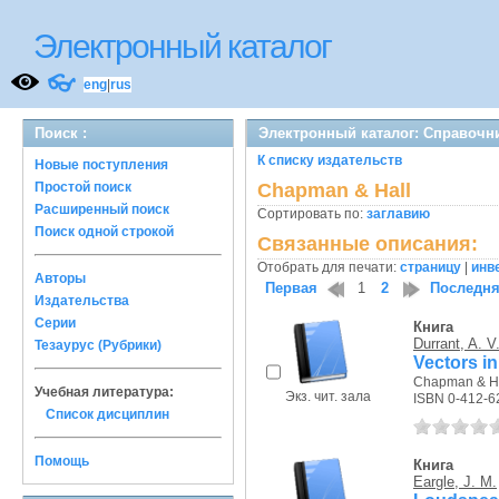
Электронный каталог
👓
eng
|
rus
Поиск :
Электронный каталог: Справочн
К списку издательств
Новые поступления
Простой поиск
Chapman & Hall
Расширенный поиск
Сортировать по:
заглавию
Поиск одной строкой
Связанные описания:
Отобрать для печати:
страницу
|
инв
Авторы
Первая
1
2
Последн
Издательства
Серии
Книга
Durrant, A. V
Тезаурус (Рубрики)
Vectors i
Chapman & Hal
Учебная литература:
Экз. чит. зала
ISBN 0-412-6
Список дисциплин
Помощь
Книга
Eargle, J. M.