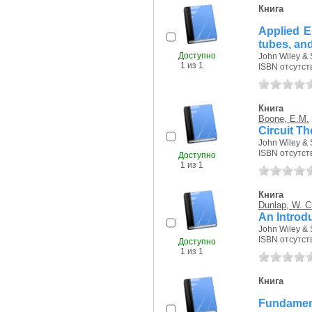
Книга
Applied El
tubes, and
Доступно
John Wiley & 
1 из 1
ISBN отсутст
Книга
Boone, E.M.
Circuit Th
John Wiley & 
ISBN отсутст
Доступно
1 из 1
Книга
Dunlap, W. C
An Introd
John Wiley & 
ISBN отсутст
Доступно
1 из 1
Книга
Fundamen