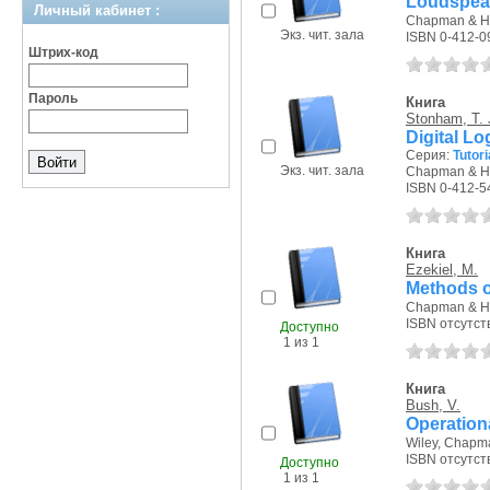
Loudspea
Личный кабинет :
Chapman & Hal
Экз. чит. зала
ISBN 0-412-0
Штрих-код
Пароль
Книга
Stonham, T. 
Digital Lo
Серия:
Tutori
Экз. чит. зала
Chapman & Hal
ISBN 0-412-5
Книга
Ezekiel, M.
Methods o
Chapman & Hal
ISBN отсутст
Доступно
1 из 1
Книга
Bush, V.
Operationa
Wiley, Chapma
ISBN отсутст
Доступно
1 из 1