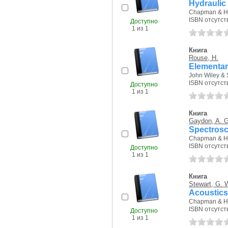
Hydraulic
Chapman & Hal
ISBN отсутст
Доступно
1 из 1
Книга
Rouse, H.
Elementar
John Wiley & 
ISBN отсутст
Доступно
1 из 1
Книга
Gaydon, A. G
Spectros
Chapman & Hal
ISBN отсутст
Доступно
1 из 1
Книга
Stewart, G. 
Acoustics
Chapman & Hal
ISBN отсутст
Доступно
1 из 1