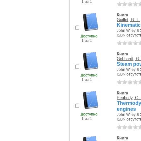
1 из 1
Книга
Guillet, G. L.
Kinematic
John Wiley & 
ISBN отсутст
Доступно
1 из 1
Книга
Gebhardt, G.
Steam pow
John Wiley & 
ISBN отсутст
Доступно
1 из 1
Книга
Peabody, C. 
Thermody
engines
Доступно
John Wiley & 
1 из 1
ISBN отсутст
Книга