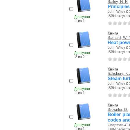
Bailey, N. P.
Principles
John Wiley & 
ISBN отсутст
Доступно
1 из 1
Книга
Barnard, W. 
Heat-powe
John Wiley & 
ISBN отсутст
Доступно
2 из 2
Книга
Salisbury, K.
Steam tur
John Wiley & 
ISBN отсутст
Доступно
1 из 1
Книга
Brownlie, D.
Boiler pla
codes and
Доступно
Chapman & Hal
1 из 1
ISBN отсутст