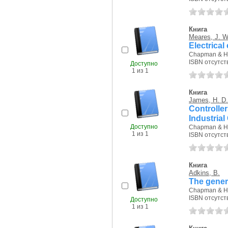
Книга
Meares, J. W
Electrical
Chapman & Hal
ISBN отсутст
Доступно
1 из 1
Книга
James, H. D.
Controlle
Industrial
Доступно
Chapman & Hal
1 из 1
ISBN отсутст
Книга
Adkins, B.
The genera
Chapman & Hal
ISBN отсутст
Доступно
1 из 1