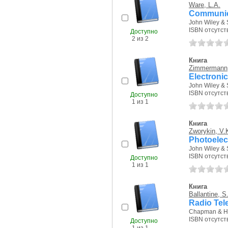
Ware, L.A.
Communica
John Wiley & 
ISBN отсутст
Доступно
2 из 2
Книга
Zimmermann,
Electronic
John Wiley & 
ISBN отсутст
Доступно
1 из 1
Книга
Zworykin, V.
Photoelect
John Wiley & 
ISBN отсутст
Доступно
1 из 1
Книга
Ballantine, S
Radio Tel
Chapman & Hal
ISBN отсутст
Доступно