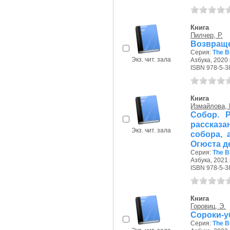
Книга
Пилчер, Р.
Возвраще
Серия:
The B
Экз. чит. зала
Азбука, 2020 г
ISBN 978-5-3
Книга
Измайлова, 
Собор. 
рассказ
Экз. чит. зала
собора, 
Огюста д
Серия:
The B
Азбука, 2021 г
ISBN 978-5-3
Книга
Горовиц, Э.
Сороки-у
Серия:
The B