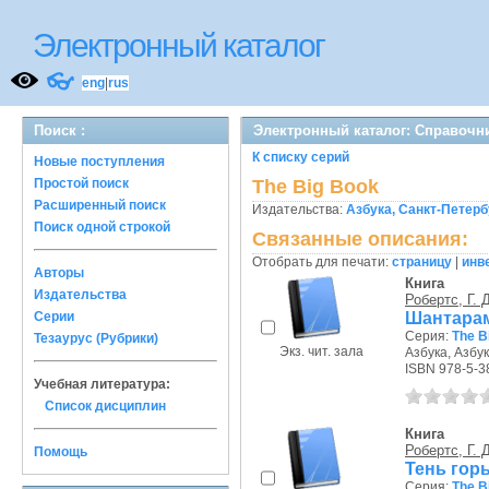
Электронный каталог
👓
eng
|
rus
Поиск :
Электронный каталог: Справочни
К списку серий
Новые поступления
Простой поиск
The Big Book
Расширенный поиск
Издательства:
Азбука, Санкт-Петерб
Поиск одной строкой
Связанные описания:
Отобрать для печати:
страницу
|
инв
Авторы
Книга
Издательства
Робертс, Г. 
Шантарам
Серии
Серия:
The B
Тезаурус (Рубрики)
Экз. чит. зала
Азбука, Азбук
ISBN 978-5-3
Учебная литература:
Список дисциплин
Книга
Робертс, Г. 
Помощь
Тень горы
Серия:
The B