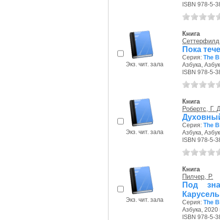
ISBN 978-5-3
Книга
Сеттерфилд,
Пока тече
Серия:
The B
Экз. чит. зала
Азбука, Азбук
ISBN 978-5-3
Книга
Робертс, Г. 
Духовный
Серия:
The B
Экз. чит. зала
Азбука, Азбук
ISBN 978-5-3
Книга
Пилчер, Р.
Под зна
Карусель
Экз. чит. зала
Серия:
The B
Азбука, 2020 г
ISBN 978-5-3