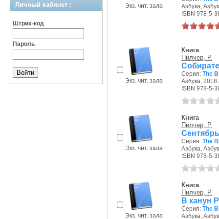
Личный кабинет :
Экз. чит. зала
Азбука, Азбук
ISBN 978-5-3
Штрих-код
Пароль
Книга
Пилчер, Р.
Собирате
Серия:
The B
Экз. чит. зала
Азбука, 2018 г
ISBN 978-5-3
Книга
Пилчер, Р.
Сентябрь
Серия:
The B
Экз. чит. зала
Азбука, Азбук
ISBN 978-5-3
Книга
Пилчер, Р.
В канун 
Серия:
The B
Экз. чит. зала
Азбука, Азбук