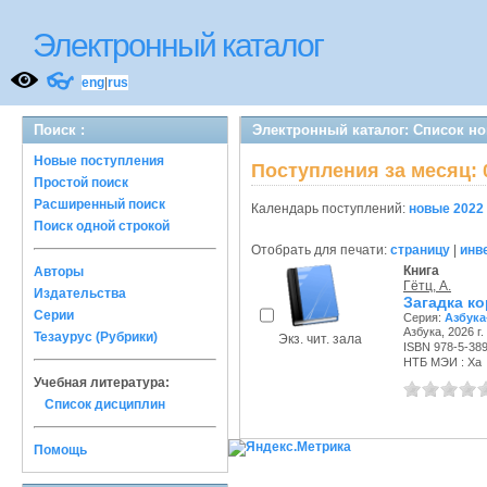
Электронный каталог
👓
eng
|
rus
Поиск :
Электронный каталог: Список н
Новые поступления
Поступления за месяц: 
Простой поиск
Расширенный поиск
Календарь поступлений:
новые
2022
Поиск одной строкой
Отобрать для печати:
страницу
|
инв
Книга
Авторы
Гётц, А.
Издательства
Загадка ко
Серии
Серия:
Азбука
Азбука, 2026 г.
Тезаурус (Рубрики)
Экз. чит. зала
ISBN 978-5-38
НТБ МЭИ : Ха
Учебная литература:
Список дисциплин
Помощь