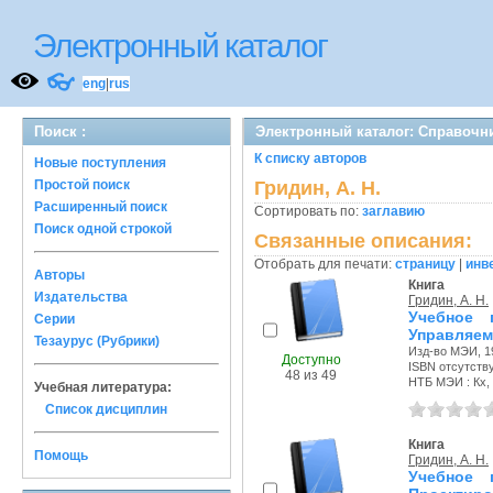
Электронный каталог
👓
eng
|
rus
Поиск :
Электронный каталог: Справочн
К списку авторов
Новые поступления
Простой поиск
Гридин, А. Н.
Расширенный поиск
Сортировать по:
заглавию
Поиск одной строкой
Связанные описания:
Отобрать для печати:
страницу
|
инв
Авторы
Книга
Издательства
Гридин, А. Н.
Учебное 
Серии
Управляем
Тезаурус (Рубрики)
Изд-во МЭИ, 19
Доступно
ISBN отсутств
48 из 49
НТБ МЭИ : Кх, 
Учебная литература:
Список дисциплин
Книга
Помощь
Гридин, А. Н.
Учебное 