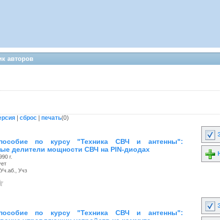
ик авторов
ерсия
|
сброс
|
печать
(
0
)
З
пособие по курсу "Техника СВЧ и антенны":
ые делители мощности СВЧ на PIN-диодах
Н
90 г.
ует
Уч.аб., Учз
З
пособие по курсу "Техника СВЧ и антенны":