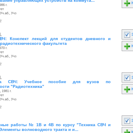
вание управляющих устройств на коммута...
Н
86 г.
ует
Уч.аб., Учз
.
З
ВЧ: Конспект лекций для студентов дневного и
 радиотехнического факультета
Н
70 г.
ует
Уч.аб., Учз
.
З
тва СВЧ: Учебное пособие для вузов по
ости "Радиотехника"
Н
 1981 г.
ует
Уч.аб., Учз
З
ные работы № 1В и 4В по курсу "Техника СВЧ и
Элементы волноводного тракта и и...
Н