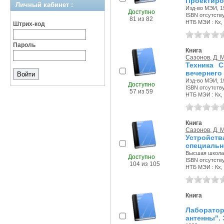
Проектиро
Личный кабинет :
Изд-во МЭИ, 19
Доступно
ISBN отсутств
81 из 82
НТБ МЭИ : Кх, 
Штрих-код
Пароль
Книга
Сазонов, Д. М
Техника С
вечернего
Изд-во МЭИ, 19
Доступно
ISBN отсутств
57 из 59
НТБ МЭИ : Кх, 
Книга
Сазонов, Д. М
Устройс
специальн
Высшая школа,
Доступно
ISBN отсутств
104 из 105
НТБ МЭИ : Кх, 
Книга
Лаборатор
антенны". 