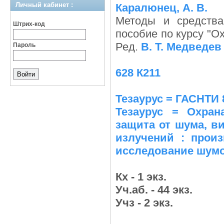
Личный кабинет :
Каралюнец, А. В.
Методы и средства
Штрих-код
пособие по курсу "Ох
Ред.
В. Т. Медведев
Пароль
628 К211
Тезаурус = ГАСНТИ 
Тезаурус = Охран
защита от шума, в
излучений : прои
исследование шумо
Кх - 1 экз.
Уч.аб. - 44 экз.
Учз - 2 экз.