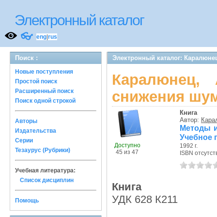
Электронный каталог
👓
eng
|
rus
Поиск :
Электронный каталог: Каралюнец
Новые поступления
Каралюнец,
Простой поиск
Расширенный поиск
снижения шум
Поиск одной строкой
Книга
Автор:
Кара
Авторы
Методы и
Издательства
Учебное 
Серии
Доступно
1992 г.
Тезаурус (Рубрики)
45 из 47
ISBN отсутст
Учебная литература:
Список дисциплин
Книга
УДК 628 К211
Помощь