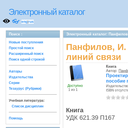
Электронный каталог
👓
eng
|
rus
Поиск :
Электронный каталог: Панфилов,
Новые поступления
Панфилов, И.
Простой поиск
Расширенный поиск
линий связи
Поиск одной строкой
Книга
Автор:
Панф
Авторы
Проектир
Издательства
пособие 
Серии
Доступно
Издательств
Тезаурус (Рубрики)
1 из 1
ISBN отсутст
Учебная литература:
Список дисциплин
Книга
УДК 621.39 П167
Помощь