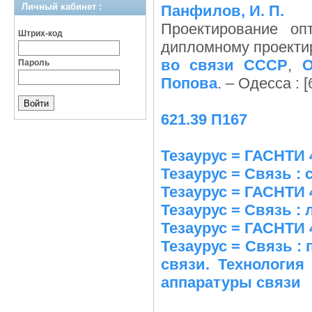
Личный кабинет :
Панфилов, И. П.
Проектирование оп
Штрих-код
дипломному проекти
во связи СССР
,
О
Пароль
Попова
. – Одесса : [б
621.39 П167
Тезаурус = ГАСНТИ 
Тезаурус = Связь :
Тезаурус = ГАСНТИ 
Тезаурус = Связь :
Тезаурус = ГАСНТИ 
Тезаурус = Связь :
связи. Технология
аппаратуры связи