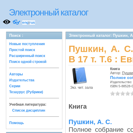
Электронный каталог
👓
eng
|
rus
Поиск :
Электронный каталог: Пушкин, А. 
Новые поступления
Пушкин, А. С
Простой поиск
Расширенный поиск
В 17 т. Т.6 : 
Поиск одной строкой
Книга
Автор:
Пушкин
Авторы
Полное соб
Издательства
Издательство:
Серии
ISBN 5-88528-
Экз. чит. зала
Тезаурус (Рубрики)
Учебная литература:
Книга
Список дисциплин
Пушкин, А. С.
Помощь
Полное собрание со