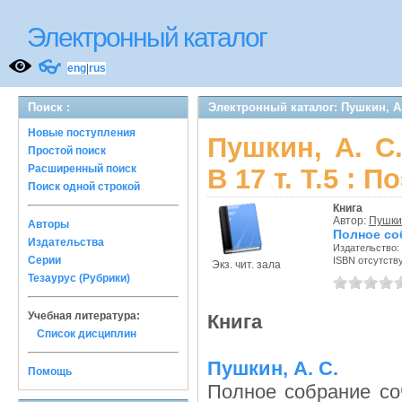
Электронный каталог
👓
eng
|
rus
Поиск :
Электронный каталог: Пушкин, А. 
Новые поступления
Пушкин, А. С
Простой поиск
Расширенный поиск
В 17 т. Т.5 : 
Поиск одной строкой
Книга
Автор:
Пушкин
Авторы
Полное соб
Издательства
Издательство:
Серии
ISBN отсутств
Экз. чит. зала
Тезаурус (Рубрики)
Учебная литература:
Книга
Список дисциплин
Пушкин, А. С.
Помощь
Полное собрание соч