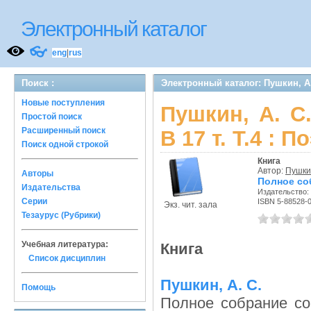
Электронный каталог
👓
eng
|
rus
Поиск :
Электронный каталог: Пушкин, А. 
Новые поступления
Пушкин, А. С
Простой поиск
Расширенный поиск
В 17 т. Т.4 : 
Поиск одной строкой
Книга
Автор:
Пушкин
Авторы
Полное соб
Издательства
Издательство:
Серии
ISBN 5-88528-
Экз. чит. зала
Тезаурус (Рубрики)
Учебная литература:
Книга
Список дисциплин
Пушкин, А. С.
Помощь
Полное собрание соч