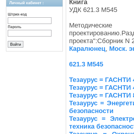
Книга
Личный кабинет :
УДК 621.3 М545
Штрих-код
Методическ
Пароль
проектированию.
проекта":Сборник N 
Каралюнец
,
Моск. э
621.3 М545
Тезаурус = ГАСНТИ 
Тезаурус = ГАСНТИ 
Тезаурус = ГАСНТИ 
Тезаурус = Энергет
безопасности
Тезаурус = Электр
техника безопаснос