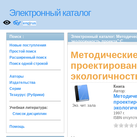
Электронный каталог
👓
eng
|
rus
Поиск :
Электронный каталог: Методиче
экологичность проекта":С...
Новые поступления
Простой поиск
Методическ
Расширенный поиск
проектиров
Поиск одной строкой
экологичность
Авторы
Издательства
Книга
Серии
Автор:
Тезаурус (Рубрики)
Метод
проект
Экз. чит. зала
экологичн
Учебная литература:
1997 г.
Список дисциплин
ISBN отсутст
Помощь