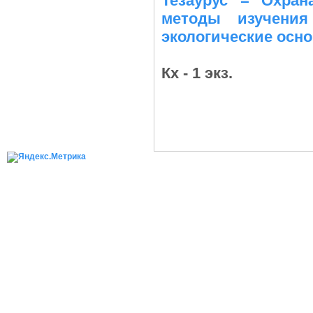
Тезаурус = Охран
методы изучения
экологические осн
Кх - 1 экз.