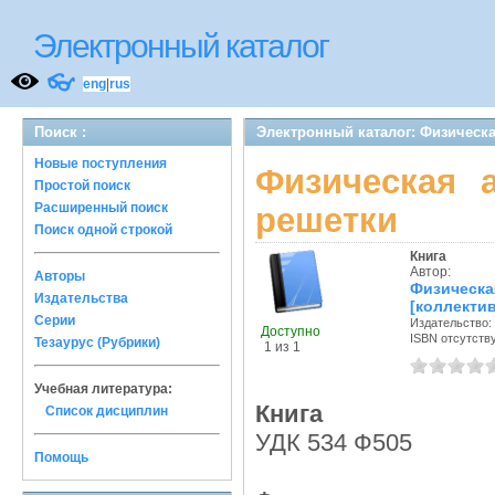
Электронный каталог
👓
eng
|
rus
Поиск :
Электронный каталог: Физическая
Новые поступления
Физическая а
Простой поиск
Расширенный поиск
решетки
Поиск одной строкой
Книга
Автор:
Авторы
Физическ
Издательства
[коллекти
Серии
Издательство:
Доступно
ISBN отсутств
Тезаурус (Рубрики)
1 из 1
Учебная литература:
Книга
Список дисциплин
УДК 534 Ф505
Помощь