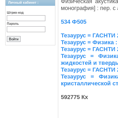
Физическая акустика
Личный кабинет :
монография] : пер. с 
Штрих-код
534 Ф505
Пароль
Тезаурус = ГАСНТИ 
Тезаурус = Физика :
Тезаурус = ГАСНТИ 
Тезаурус = Физика
жидкостей и тверд
Тезаурус = ГАСНТИ 
Тезаурус = Физи
кристаллической с
592775 Кх