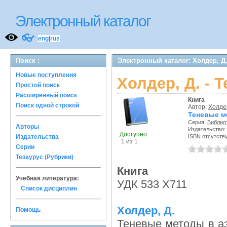
Электронный каталог
👓
eng
|
rus
Поиск :
Электронный каталог: Холдер, Д
Новые поступления
Холдер, Д. -
Простой поиск
Расширенный поиск
Книга
Поиск одной строкой
Автор:
Холдер
Теневые м
Серия:
Библио
Авторы
Издательство:
Доступно
Издательства
ISBN отсутств
1 из 1
Серии
Тезаурус (Рубрики)
Книга
Учебная литература:
УДК 533 Х711
Список дисциплин
Холдер, Д.
Помощь
Теневые методы в аэ