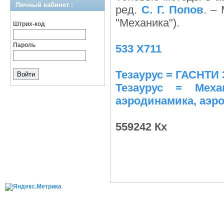
Личный кабинет :
ред.
С. Г. Попов
. –
"Механика").
Штрих-код
Пароль
533 Х711
Тезаурус = ГАСНТИ 
Тезаурус = Меха
аэродинамика, аэр
559242 Кх