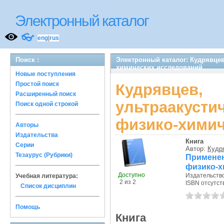
Электронный каталог
👓
eng
|
rus
Поиск :
Электронный каталог: Кудрявцев
химических исследований
Новые поступления
Простой поиск
Кудрявце
Расширенный поиск
ультраакуст
Поиск одной строкой
физико-химич
Авторы
Издательства
Книга
Серии
Автор:
Кудря
Тезаурус (Рубрики)
Применен
физико-х
Доступно
Издательств
Учебная литература:
2 из 2
ISBN отсутст
Список дисциплин
Помощь
Книга