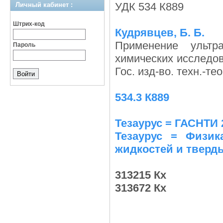
УДК 534 К889
Личный кабинет :
Штрих-код
Кудрявцев, Б. Б.
Применение ультр
Пароль
химических исследов
Гос. изд-во. техн.-те
534.3 К889
Тезаурус = ГАСНТИ 
Тезаурус = Физика
жидкостей и тверд
313215 Кх
313672 Кх