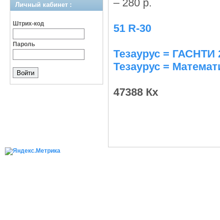
– 280 p.
Личный кабинет :
Штрих-код
51 R-30
Пароль
Тезаурус = ГАСНТИ 
Тезаурус = Математ
47388 Кх