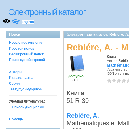
Электронный каталог
👓
eng
|
rus
Поиск :
Электронный каталог: Rebiére, A.
Новые поступления
Rebiére, A. - 
Простой поиск
Расширенный поиск
Книга
Поиск одной строкой
Автор:
Rebiér
Mathématiq
Издательство:
Авторы
ISBN отсутств
Доступно
Издательства
1 из 1
Серии
Тезаурус (Рубрики)
Книга
51 R-30
Учебная литература:
Список дисциплин
Rebiére, A.
Помощь
Mathématiques et Mat