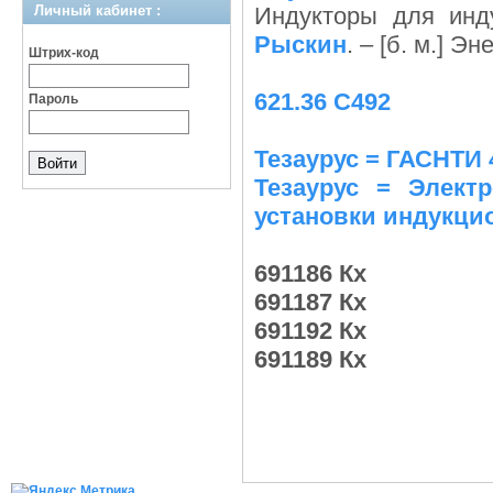
Личный кабинет :
Индукторы для инд
Рыскин
. – [б. м.] Эн
Штрих-код
621.36 С492
Пароль
Тезаурус = ГАСНТИ 
Тезаурус = Электр
установки индукци
691186 Кх
691187 Кх
691192 Кх
691189 Кх