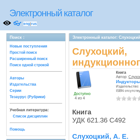
Электронный каталог
👓
eng
|
rus
Поиск :
Электронный каталог: Слухоцкий
Новые поступления
Слухоцкий
Простой поиск
Расширенный поиск
индукционног
Поиск одной строкой
Книга
Автор:
Слухоц
Авторы
Индукторы
Издательства
Издательство:
Серии
ISBN отсутств
Доступно
Тезаурус (Рубрики)
4 из 4
Учебная литература:
Книга
Список дисциплин
УДК 621.36 С492
Помощь
Слухоцкий, А. Е.