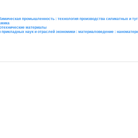
.Химическая промышленность : технология производства силикатных и ту
амика
ротехнические материалы
и прикладных наук и отраслей экономики : материаловедение : наномате