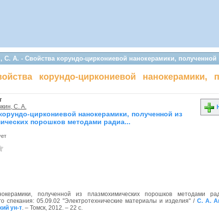
, С. А. - Свойства корундо-циркониевой нанокерамики, полученной
войства корундо-циркониевой нанокерамики,
т
кин, С. А.
Н
корундо-циркониевой нанокерамики, полученной из
ических порошков методами радиа...
ует
нокерамики, полученной из плазмохимических порошков методами рад
го спекания: 05.09.02 "Электротехнические материалы и изделия" /
С. А. 
кий ун-т
. – Томск, 2012. – 22 с.