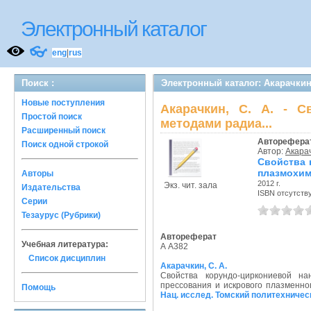
Электронный каталог
👓
eng
|
rus
Поиск :
Электронный каталог: Акарачкин
Новые поступления
Акарачкин, С. А. - С
Простой поиск
методами радиа...
Расширенный поиск
Авторефера
Поиск одной строкой
Автор:
Акарач
Свойства 
плазмохим
Авторы
2012 г.
Экз. чит. зала
Издательства
ISBN отсутств
Серии
Тезаурус (Рубрики)
Автореферат
Учебная литература:
А А382
Список дисциплин
Акарачкин, С. А.
Свойства корундо-циркониевой на
прессования и искрового плазменно
Помощь
Нац. исслед. Томский политехничес