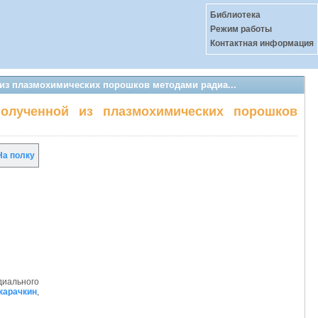
Библиотека
Режим работы
Контактная информация
 из плазмохимических порошков методами радиа...
 полученной из плазмохимических порошков
а полку
иального
Акарачкин
,