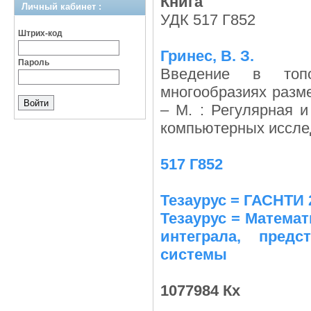
Книга
Личный кабинет :
УДК 517 Г852
Штрих-код
Гринес, В. З.
Пароль
Введение в топо
многообразиях разме
– М. : Регулярная и
компьютерных исслед.
517 Г852
Тезаурус = ГАСНТИ 
Тезаурус = Математ
интеграла, пред
системы
1077984 Кх