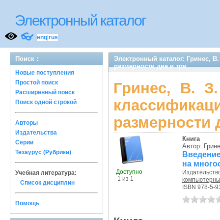
Электронный каталог
👓
eng
|
rus
Поиск :
Электронный каталог: Гринес, В
размерности два и три
Новые поступления
Простой поиск
Гринес, В. З
Расширенный поиск
классификац
Поиск одной строкой
размерности 
Авторы
Издательства
Книга
Серии
Автор:
Грине
Тезаурус (Рубрики)
Введение
на много
Доступно
Издательст
Учебная литература:
1 из 1
компьютерны
Список дисциплин
ISBN 978-5-9
Помощь