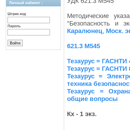
УДК 621.3 М545
Личный кабинет :
Штрих-код
Методические указ
"Безопасность и э
Пароль
Каралюнец
,
Моск. э
621.3 М545
Тезаурус = ГАСНТИ 
Тезаурус = ГАСНТИ 
Тезаурус = Электр
техника безопаснос
Тезаурус = Охран
общие вопросы
Кх - 1 экз.