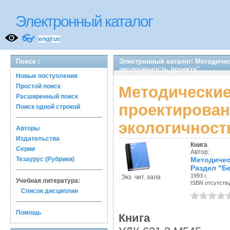
Электронный каталог
👓
eng
|
rus
Поиск :
Электронный каталог: Методиче
экологичность проекта"
Новые поступления
Простой поиск
Методическ
Расширенный поиск
проектирова
Поиск одной строкой
экологичност
Авторы
Издательства
Книга
Серии
Автор:
Тезаурус (Рубрики)
Методиче
Раздел "Б
1993 г.
Экз. чит. зала
Учебная литература:
ISBN отсутств
Список дисциплин
Помощь
Книга