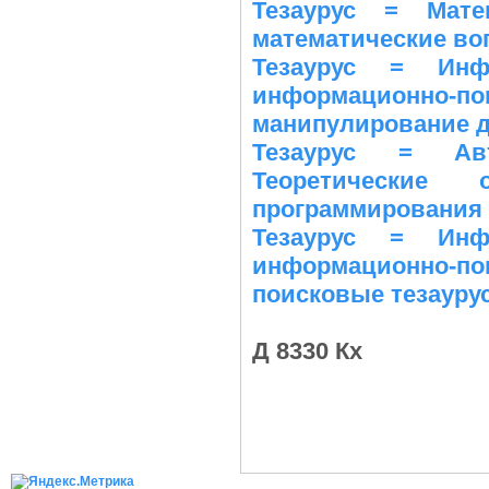
Тезаурус = Мате
математические во
Тезаурус = Инф
информационно-п
манипулирование 
Тезаурус = Авт
Теоретические
программирования
Тезаурус = Инф
информационно-п
поисковые тезауру
Д 8330 Кх