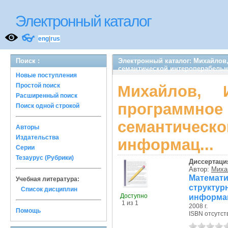
Электронный каталог
👓
eng
|
rus
Поиск :
Электронный каталог: Михайлов,
семантической интероперабельн
Новые поступления
Простой поиск
Михайлов, 
Расширенный поиск
программное
Поиск одной строкой
семантиче
Авторы
Издательства
информац...
Серии
Тезаурус (Рубрики)
Диссертаци
Автор:
Михай
Матема
Учебная литература:
структур
Список дисциплин
Доступно
информац.
1 из 1
2008 г.
Помощь
ISBN отсутст