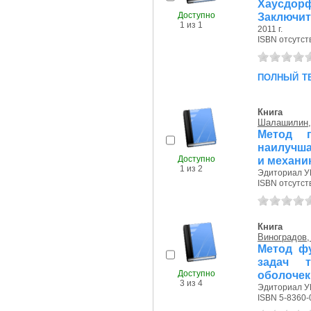
Хаусдо
Доступно
Заключит
1 из 1
2011 г.
ISBN отсутст
полный т
Книга
Шалашилин, 
Метод 
наилучша
Доступно
и механи
1 из 2
Эдиториал УР
ISBN отсутст
Книга
Виноградов,
Метод ф
задач т
Доступно
оболочек.
3 из 4
Эдиториал УР
ISBN 5-8360-