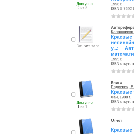
Доступно
1996 г.
2 из 3
ISBN 5-7692-
Авторефер
Калашников,
Краевые 
нелиней
Экз. чит. зала
у...: А
математи
1995 г.
ISBN отсутст
Книга
Радкевич, Е.
Краевые 
Фан, 1988 г.
ISBN отсутст
Доступно
1 из 1
Отчет
Краевы