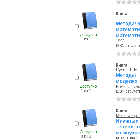
Книга
Методи
матем
Доступно
математи
1 из 1
1993 г.
ISBN отсутст
Книга
Пухов, Г. Е.
Методы 
моделях
Доступно
Наукова думка
1 из 1
ISBN отсутст
Книга
Моск. энерг.
Научные 
теории п
Доступно
межвузов
3 из 3
МЭИ, 1984 г.