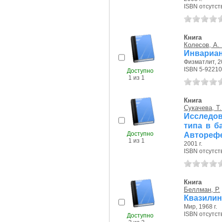
ISBN отсутст
Книга
Колесов, А.
Инвариан
Физматлит, 20
ISBN 5-92210
Доступно
1 из 1
Книга
Сукачева, Т.
Исследов
типа в б
Доступно
Авторефе
1 из 1
2001 г.
ISBN отсутст
Книга
Беллман, Р.
Квазилин
Мир, 1968 г.
ISBN отсутст
Доступно