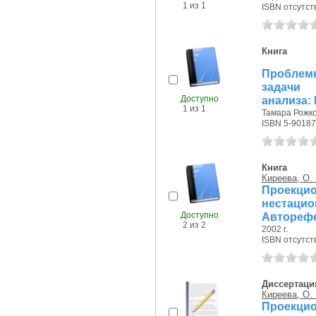
1 из 1
ISBN отсутст
Книга
Проблемы
задачи 
Доступно
анализа:
1 из 1
Тамара Рожков
ISBN 5-90187
Книга
Киреева, О. 
Проекцио
нестацион
Доступно
Авторефе
2 из 2
2002 г.
ISBN отсутст
Диссертаци
Киреева, О. 
Проекцио