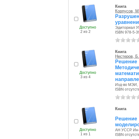
Книга
Корпусов, М
Разруш
уравнени
Доступно
Эдиториал УР
2 из 2
ISBN 978-5-3
Книга
Нестеров, Б.
Решение 
Методич
Доступно
математ
3 из 4
направле
Изд-во МЭИ, 
ISBN отсутст
Книга
Решение 
моделиро
Доступно
АН УССР. Ин-
1 из 1
ISBN отсутст