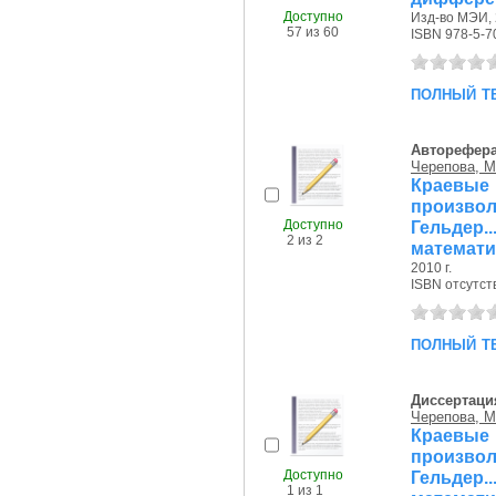
Доступно
Изд-во МЭИ, 
57 из 60
ISBN 978-5-7
полный т
Авторефер
Черепова, М
Краевые
произво
Доступно
Гельдер.
2 из 2
математи
2010 г.
ISBN отсутст
полный т
Диссертаци
Черепова, М
Краевые
произво
Доступно
Гельде
1 из 1