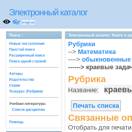
Электронный каталог
👓
eng
|
rus
Поиск :
Электронный каталог: Книги в р
Рубрики
Новые поступления
Простой поиск
-->
Математика
Расширенный поиск
---->
обыкновенные
Поиск одной строкой
------> краевые зада
Авторы
Рубрика
Издательства
Серии
краев
Название:
Тезаурус (Рубрики)
Учебная литература:
Печать списка
Список дисциплин
Связанные оп
Помощь
Отобрать для печати