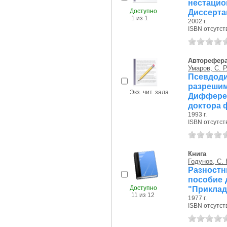
нестацион
Доступно
Диссерта
1 из 1
2002 г.
ISBN отсутст
Авторефер
Умаров, С. Р
Псевдод
разреш
Экз. чит. зала
Диффере
доктора 
1993 г.
ISBN отсутст
Книга
Годунов, С. 
Разност
пособие 
Доступно
"Приклад
11 из 12
1977 г.
ISBN отсутст