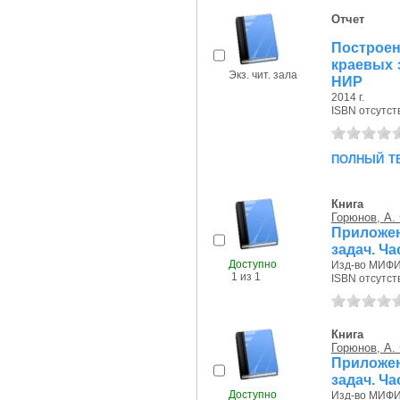
Отчет
Построен
краевых з
Экз. чит. зала
НИР
2014 г.
ISBN отсутст
полный т
Книга
Горюнов, А.
Приложен
задач. Ча
Доступно
Изд-во МИФИ,
1 из 1
ISBN отсутст
Книга
Горюнов, А.
Приложен
задач. Ча
Доступно
Изд-во МИФИ,