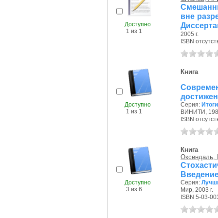
Смешанн
вне разре
Доступно
Диссерта
1 из 1
2005 г.
ISBN отсутст
Книга
Совреме
достижени
Доступно
Серия:
Итоги
1 из 1
ВИНИТИ, 1987
ISBN отсутст
Книга
Оксендаль, 
Стохаст
Введение
Доступно
Серия:
Лучш
3 из 6
Мир, 2003 г.
ISBN 5-03-00