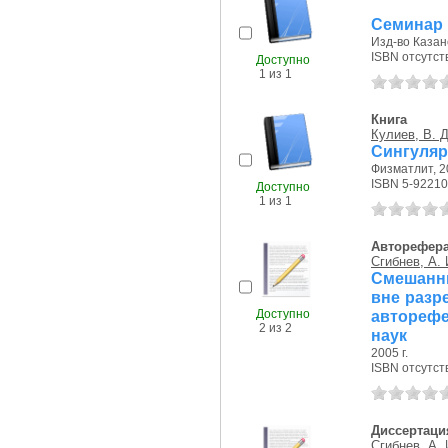
Семинар 
Изд-во Казанс
ISBN отсутст
Доступно
1 из 1
Книга
Кулиев, В. Д
Сингуляр
Физматлит, 20
ISBN 5-92210
Доступно
1 из 1
Авторефер
Сгибнев, А. 
Смешанн
вне разре
Доступно
автореф
2 из 2
наук
2005 г.
ISBN отсутст
Диссертаци
Сгибнев, А. 