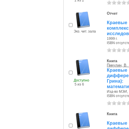
2 из 2
Отчет
Краевые 
компле
Экз. чит. зала
исследова
1999 г.
ISBN отсутст
Книга
Пикулин, В. 
Краев
диффере
Доступно
Грина)
5 из 6
математи
Изд-во МЭИ, 
ISBN отсутст
Книга
Краев
дифферен