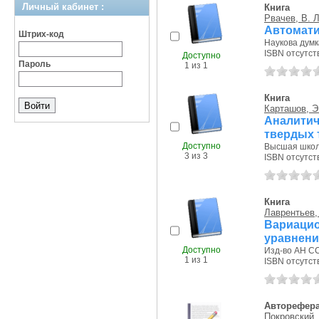
Личный кабинет :
Книга
Рвачев, В. Л
Автомати
Штрих-код
Наукова думка
ISBN отсутст
Доступно
Пароль
1 из 1
Книга
Карташов, Э
Аналити
твердых 
Доступно
Высшая школа
3 из 3
ISBN отсутст
Книга
Лаврентьев,
Вариацио
уравнени
Доступно
Изд-во АН СС
1 из 1
ISBN отсутст
Авторефер
Покровский, 