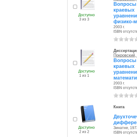
Вопросы
краевых
Доступно
уравнен
3 из 3
физико-м
2003 г.
ISBN отсутст
Диссертаци
Покровский, 
Вопросы
краевых
Доступно
уравне
1 из 1
математи
2003 г.
ISBN отсутст
Книга
Двухточ
диффере
Доступно
Зинатне, 1973
2 из 2
ISBN отсутст