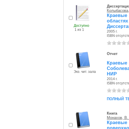
Диссертаци
Колыбасова,
Краевые 
областях
Доступно
Диссерта
1 из 1
2005 г.
ISBN отсутст
Отчет
Краевые 
Соболев
Экз. чит. зала
НИР
2014 г.
ISBN отсутст
полный т
Книга
Монахов, В.
Краевы
поверхно