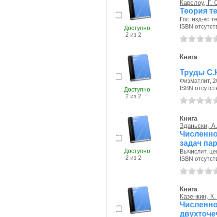
Карслоу, Г. 
Теория т
Гос. изд-во т
ISBN отсутст
Доступно
2 из 2
Книга
Труды С.
Физматлит, 20
ISBN отсутст
Доступно
2 из 2
Книга
Зданьски, А.
Численн
задач па
Доступно
Вычислит. це
2 из 2
ISBN отсутст
Книга
Казенкин, К.
Численно
двухточе