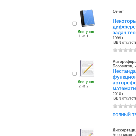
Отчет
Некото
диффере
Доступно
задач тео
1 из 1
1999 г.
ISBN отсутст
Авторефер
Боровиков, И
Нестанда
функцион
Доступно
автореф
2 из 2
математи
2010 г.
ISBN отсутст
полный т
Диссертаци
Боровиков, И