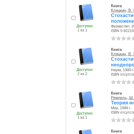
Книга
Кляцкин, В. 
Стохасти
положени
Доступно
Физматлит, 20
1 из 1
ISBN 5-92210
Книга
Кляцкин, В. 
Стохаст
неодноро
Доступно
Наука, 1980 г.
2 из 2
ISBN отсутст
Книга
Ремпель, Ш.
Теория и
Мир, 1986 г.
ISBN отсутст
Доступно
1 из 1
Книга