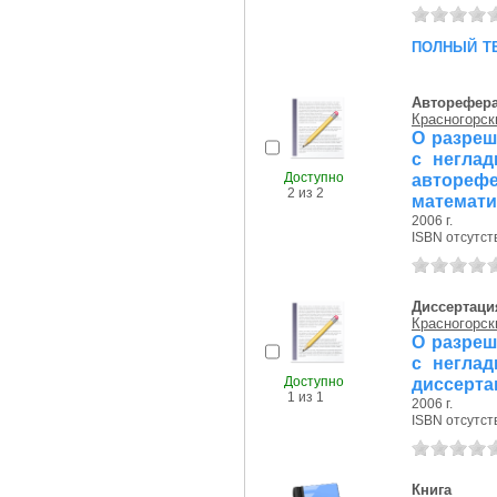
полный т
Авторефер
Красногорск
О разреш
с неглад
Доступно
автореф
2 из 2
математи
2006 г.
ISBN отсутст
Диссертаци
Красногорск
О разреш
с неглад
Доступно
диссерта
1 из 1
2006 г.
ISBN отсутст
Книга