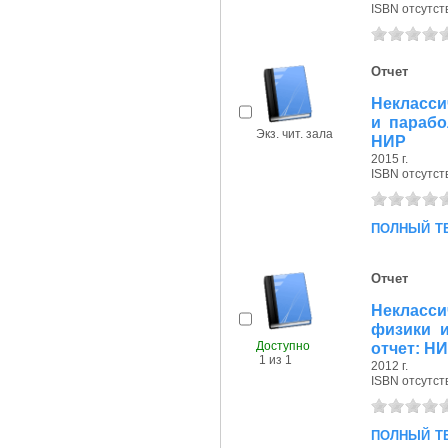
ISBN отсутст
Отчет
Некласси
и парабо
Экз. чит. зала
НИР
2015 г.
ISBN отсутст
полный т
Отчет
Некласс
физики и
Доступно
отчет: Н
1 из 1
2012 г.
ISBN отсутст
полный т