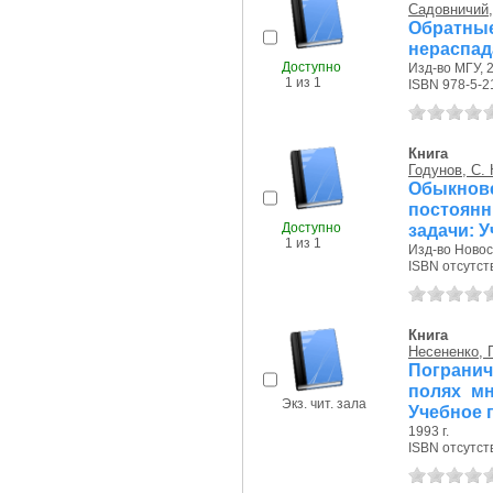
Садовничий,
Обрат
нераспа
Доступно
Изд-во МГУ, 2
1 из 1
ISBN 978-5-2
Книга
Годунов, С. 
Обыкнов
постоянн
Доступно
задачи: 
1 из 1
Изд-во Новоси
ISBN отсутст
Книга
Несененко, Г
Пограни
полях м
Экз. чит. зала
Учебное 
1993 г.
ISBN отсутст