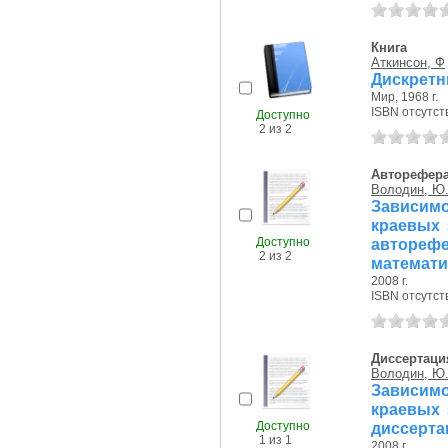
Книга
Аткинсон, Ф
Дискретн
Мир, 1968 г.
ISBN отсутст
Доступно
2 из 2
Авторефер
Володин, Ю.
Зависимо
краевых з
Доступно
автореф
2 из 2
математи
2008 г.
ISBN отсутст
Диссертаци
Володин, Ю.
Зависимо
краевых з
Доступно
диссерта
1 из 1
2008 г.