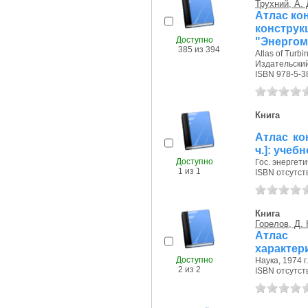
Трухний, А. 
Атлас кон
констру
Доступно
"Энергом
385 из 394
Atlas of Turbi
Издательский
ISBN 978-5-3
Книга
Атлас ко
ч.]: учеб
Доступно
Гос. энергети
1 из 1
ISBN отсутст
Книга
Горелов, Д. 
Атлас 
характер
Доступно
Наука, 1974 г.
2 из 2
ISBN отсутст