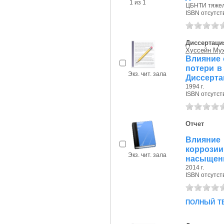
1 из 1
ЦБНТИ тяжел
ISBN отсутст
Диссертаци
Хуссейн Му
Влияние 
потери в 
Экз. чит. зала
Диссерта
1994 г.
ISBN отсутст
Отчет
Влияние
коррози
Экз. чит. зала
насыщенн
2014 г.
ISBN отсутст
полный т