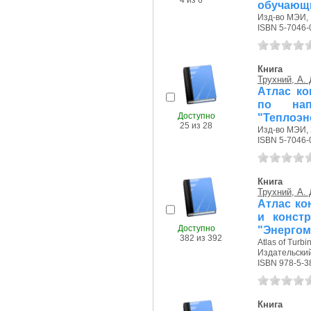
4 из 6
обучающи
Изд-во МЭИ, 
ISBN 5-7046-
Книга
Трухний, А. 
Атлас ко
по нап
Доступно
"Теплоэн
25 из 28
Изд-во МЭИ, 
ISBN 5-7046-
Книга
Трухний, А. 
Атлас кон
и конст
Доступно
"Энергом
382 из 392
Atlas of Turbi
Издательский
ISBN 978-5-3
Книга