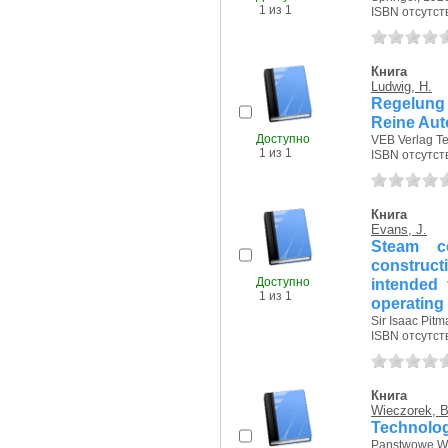
1 из 1
ISBN отсутст
Книга
Ludwig, H.
Regelung
Reine Aut
Доступно
VEB Verlag Tec
1 из 1
ISBN отсутст
Книга
Evans, J.
Steam c
construct
Доступно
intended 
1 из 1
operating
Sir Isaac Pitm
ISBN отсутст
Книга
Wieczorek, B
Technolog
Panstwowe Wy