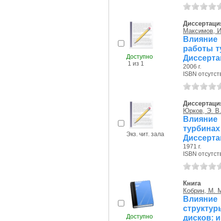
Диссертаци
Максимов, И
Влияние 
работы ту
Доступно
Диссерта
1 из 1
2006 г.
ISBN отсутст
Диссертаци
Юрков, Э. В
Влияние
турбинах
Экз. чит. зала
Диссерта
1971 г.
ISBN отсутст
Книга
Кобрин, М. 
Влияние
структу
Доступно
дисков: 