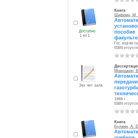
Книга
Шифрин, М.
Автомати
установ
Доступно
пособи
1 из 1
факульте
Гос. изд-во 
ISBN отсутст
Диссертаци
Морошкин, Б
Автомат
переда
Экз. чит. зала
газотур
техничес
1968 г.
ISBN отсутст
Книга
Булкин, А. Е
Автомат
учебное