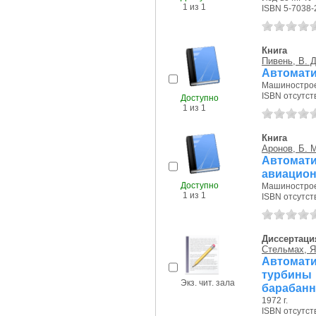
1 из 1
ISBN 5-7038-
Книга
Пивень, В. Д
Автомати
Машиностроен
ISBN отсутст
Доступно
1 из 1
Книга
Аронов, Б. 
Автома
авиацио
Доступно
Машиностроен
1 из 1
ISBN отсутст
Диссертаци
Стельмах, Я
Автомат
турбины
Экз. чит. зала
барабанн
1972 г.
ISBN отсутст