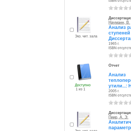
ISBN отсутст
Диссертаци
Науманн, В.
Анализ р
ступеней
Экз. чит. зала
Диссерта
1965 г.
ISBN отсутст
Отчет
Анализ 
теплопер
Доступно
утили...:
1 из 1
2005 г.
ISBN отсутст
Диссертаци
Пиир, А. Э.
Аналитич
параметр