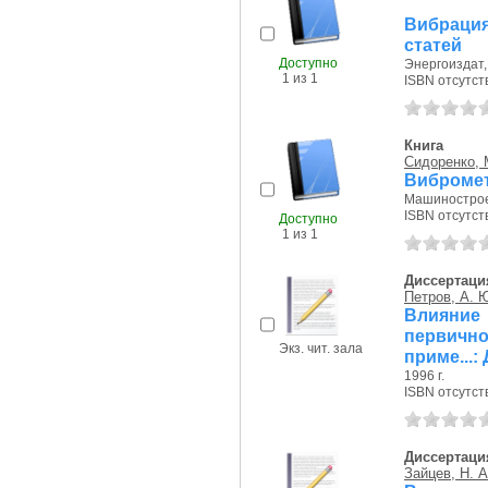
Вибрация
статей
Доступно
Энергоиздат, 
1 из 1
ISBN отсутст
Книга
Сидоренко, 
Вибромет
Машиностроен
ISBN отсутст
Доступно
1 из 1
Диссертаци
Петров, А. 
Влияние 
первичн
Экз. чит. зала
приме...:
1996 г.
ISBN отсутст
Диссертаци
Зайцев, Н. А