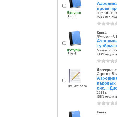
Аэроди
проектир
Доступно
НТУ "ХПИ", 20
1 из 1
ISBN 966-593
Книга
Жуковский, 
Аэроди
турбома
Доступно
Машиностроен
6 из 6
ISBN отсутст
Диссертаци
Серегин, В. 
Аэродин
паровых 
Экз. чит. зала
сис...: Д
1984 г.
ISBN отсутст
Книга