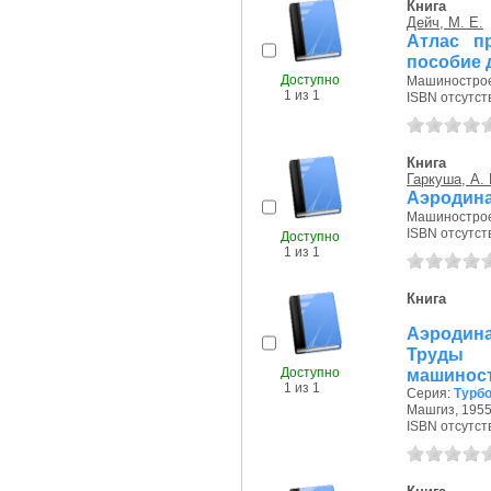
Книга
Дейч, М. Е.
Атлас п
пособие 
Доступно
Машиностроен
1 из 1
ISBN отсутст
Книга
Гаркуша, А. 
Аэродина
Машиностроен
ISBN отсутст
Доступно
1 из 1
Книга
Аэродин
Труды 
Доступно
машиност
1 из 1
Серия:
Турб
Машгиз, 1955 
ISBN отсутст