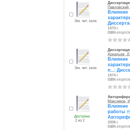
Диссертаци
Павловский, 
Влияние 
характер
Экз. чит. зала
Диссерта
1970 г.
ISBN отсутст
Диссертаци
Аркадьев, Д.
Влияние 
характер
Экз. чит. зала
п...: Дис
1974 г.
ISBN отсутст
Авторефер
Максимов, И
Влияние 
работы ту
Доступно
Авторефе
2 из 2
2006 г.
ISBN отсутст