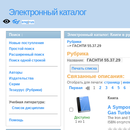
Электронный каталог
👓
eng
|
rus
Поиск :
Электронный каталог: Книги в р
Рубрики
Новые поступления
--> ГАСНТИ 55.37.29
Простой поиск
Рубрика
Расширенный поиск
ГАСНТИ 55.37.29
Поиск одной строкой
Название:
Печать списка
Авторы
Связанные описания:
Издательства
Отобрать для печати:
страницу
|
инв
Серии
Первая
1
2
3
4
5
6
Тезаурус (Рубрики)
Книга
Учебная литература:
A Symposi
Список дисциплин
Gas Turbi
Доступно
The Iron and St
Помощь
1 из 1
ISBN отсутст