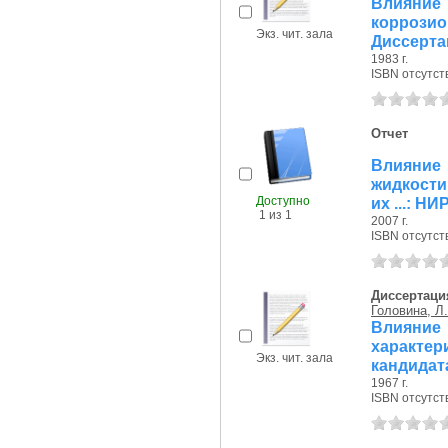
Влияние 
коррозио
Экз. чит. зала
Диссерта
1983 г.
ISBN отсутст
Отчет
Влияние
жидкости
Доступно
их ...: НИ
1 из 1
2007 г.
ISBN отсутст
Диссертаци
Головина, Л.
Влияние 
характер
Экз. чит. зала
кандидат
1967 г.
ISBN отсутст