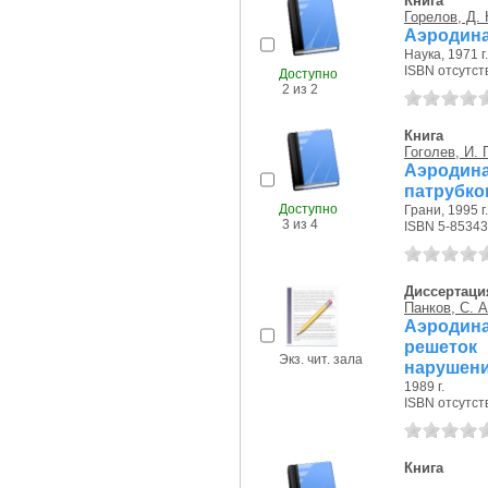
Книга
Горелов, Д. 
Аэродина
Наука, 1971 г.
ISBN отсутст
Доступно
2 из 2
Книга
Гоголев, И. Г
Аэродин
патрубко
Доступно
Грани, 1995 г.
3 из 4
ISBN 5-85343
Диссертаци
Панков, С. А
Аэродин
решеток
Экз. чит. зала
нарушени.
1989 г.
ISBN отсутст
Книга