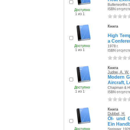
Butterworths S
ISBN отсутст
Доступно
1 из 1
Книга
High Temp
a Confere
Доступно
1978 г.
1 из 1
ISBN отсутст
Книга
Judge, A. W.
Modern Ga
Aircraft, 
Доступно
Chapman & Hal
1 из 1
ISBN отсутст
Книга
Dubbel, H.
Öl- und G
Ein Handb
Доступно
Springer, 1926