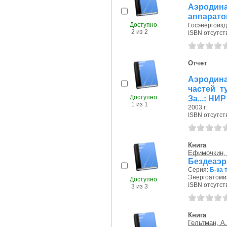
Аэродин
аппарато
Доступно
Госэнергоизда
2 из 2
ISBN отсутст
Отчет
Аэродин
частей т
Доступно
За...: НИР
1 из 1
2003 г.
ISBN отсутст
Книга
Ефимочкин, 
Бездеаэр
Серия:
Б-ка 
Энергоатомиз
Доступно
ISBN отсутст
3 из 3
Книга
Гельтман, А.