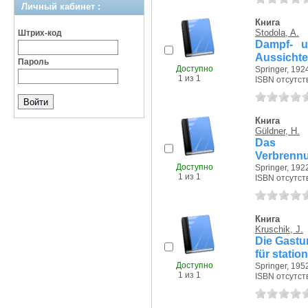
Личный кабинет :
Книга
Stodola, A.
Штрих-код
Dampf- u
Aussicht
Пароль
Доступно
Springer, 1924
1 из 1
ISBN отсутст
Книга
Güldner, H.
Das E
Verbrennu
Доступно
Springer, 1922
1 из 1
ISBN отсутст
Книга
Kruschik, J.
Die Gastu
für statio
Доступно
Springer, 1952
1 из 1
ISBN отсутст