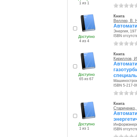
1 из 1
Книга
Веллер, В. 
Автомати
Энергия, 1977
ISBN отсутст
Доступно
4 из 4
Книга
Кириллов, И
Автомат
газотур
Доступно
специаль
65 из 67
Машиностроен
ISBN 5-217-0
Книга
Стариченко, 
Автомат
энергети
Доступно
Информэнерго
1 из 1
ISBN отсутст