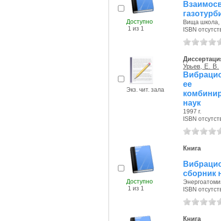
Взаимос
газотурб
Доступно
Вища школа, 
1 из 1
ISBN отсутст
Диссертаци
Урьев, Е. В.
Вибрацио
ее по
Экз. чит. зала
комбинир
наук
1997 г.
ISBN отсутст
Книга
Вибрацио
сборник 
Доступно
Энергоатомиз
1 из 1
ISBN отсутст
Книга