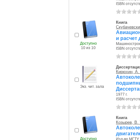
ISBN отсутст
Книга
Скубачевский
Авиацион
и расчет
Доступно
Машиностроен
10 из 10
ISBN отсутст
Диссертаци
Кирюхин, А.
Автоколе
подшипни
Экз. чит. зала
Диссерта
1977 г.
ISBN отсутст
Книга
Козырев, В. 
Автоколе
двигател
Доступно
Изд-во МГТУ и