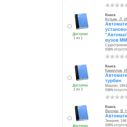
Книга
Кутьин, Л. И
Автомати
устано
Доступно
"Автома
1 из 1
вузов М
Судостроение
ISBN отсутст
Книга
Кириллов, И
Автомат
турбин
Доступно
Машгиз, 1961 
2 из 2
ISBN отсутст
Книга
Веллер, В. 
Автомати
Энергия, 1967
ISBN отсутст
Доступно