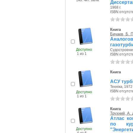
Экз. чит. зала
Диссерта
1968 г.
ISBN отсутст
Книга
Бичаев, Б. П
Аналог
газотурб
Доступно
Судостроение
1 из 1
ISBN отсутст
Книга
АСУ турб
Технiка, 1972 
ISBN отсутст
Доступно
1 из 1
Книга
Трухний, А. 
Атлас ко
по кур
Доступно
"Энерг