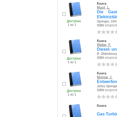
Книга
Musil, L.
Die Gast
Elektrizit
Доступно
Springer, 1947
1 из 1
ISBN отсутст
Книга
Weber, F.
Diesel- u
R. Oldenbourg
ISBN отсутст
Доступно
1 из 1
Книга
Morrow, J.
Entwerfen
Julius Springe
ISBN отсутст
Доступно
1 из 1
Книга
Gas Turbi