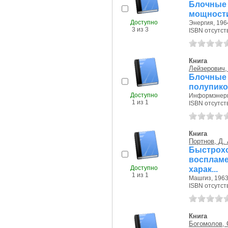
Блочные
мощности
Доступно
Энергия, 1964
3 из 3
ISBN отсутст
Книга
Лейзерович,
Блочные
полупико
Доступно
Информэнерго
1 из 1
ISBN отсутст
Книга
Портнов, Д. 
Быстро
воспламе
Доступно
харак...
1 из 1
Машгиз, 1963 
ISBN отсутст
Книга
Богомолов, 