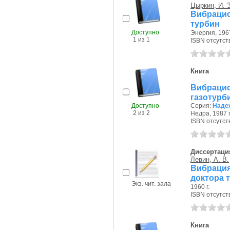
Цыркин, И. З
Вибраци
турбин
Доступно
Энергия, 1967
1 из 1
ISBN отсутст
Книга
Вибраци
газотурб
Доступно
Серия:
Надеж
2 из 2
Недра, 1987 г
ISBN отсутст
Диссертаци
Левин, А. В.
Вибраци
доктора 
Экз. чит. зала
1960 г.
ISBN отсутст
Книга