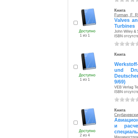
Книга
Furman, F. R
Valves an
Turbines
Доступно
John Wiley & 
1 из 1
ISBN отсутст
Книга
Werkstoff
und Dru
Доступно
Deutsche
1 из 1
9/69)
VEB Verlag Te
ISBN отсутст
Книга
Скубачевский
Авиацион
и расче
Доступно
специаль
2 из 4
Машиностроен