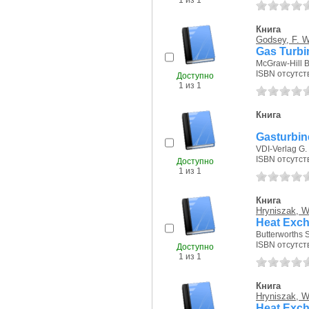
1 из 1
Книга
Godsey, F. W
Gas Turbin
McGraw-Hill 
ISBN отсутст
Доступно
1 из 1
Книга
Gasturbi
VDI-Verlag G. 
ISBN отсутст
Доступно
1 из 1
Книга
Hryniszak, W
Heat Exch
Butterworths S
ISBN отсутст
Доступно
1 из 1
Книга
Hryniszak, W
Heat Exch