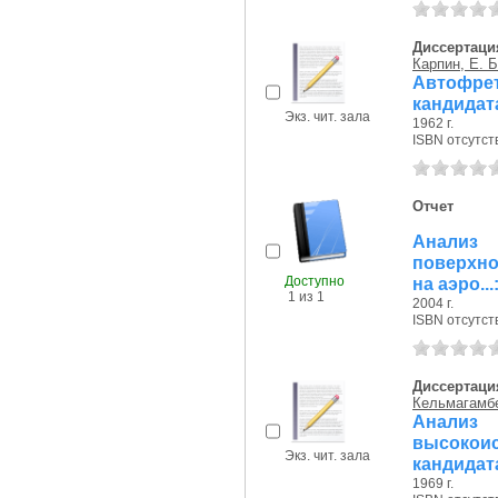
Диссертаци
Карпин, Е. Б
Автофре
кандидат
Экз. чит. зала
1962 г.
ISBN отсутст
Отчет
Анализ
поверхно
Доступно
на аэро..
1 из 1
2004 г.
ISBN отсутст
Диссертаци
Кельмагамбе
Анал
высокоис
Экз. чит. зала
кандидат
1969 г.