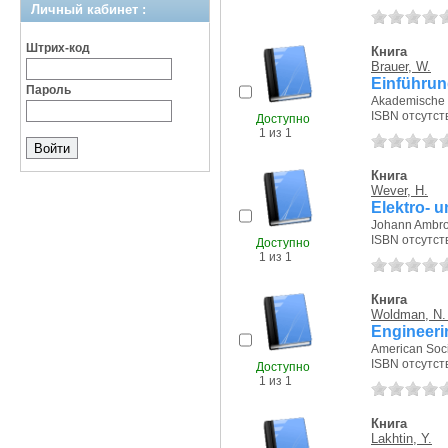
Личный кабинет :
Штрих-код
Книга
Brauer, W.
Einführung
Пароль
Akademische Ve
ISBN отсутст
Доступно
1 из 1
Книга
Wever, H.
Elektro- 
Johann Ambros
ISBN отсутст
Доступно
1 из 1
Книга
Woldman, N.
Engineeri
American Socie
ISBN отсутст
Доступно
1 из 1
Книга
Lakhtin, Y.