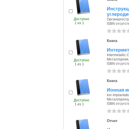
Инструкц
углероди
Доступно
Оргэнергостро
1 из 1
ISBN отсутст
Книга
Интермет
Intermetallic
Металлургия, 
Доступно
ISBN отсутст
1 из 1
Книга
Ионная и
Ion implantati
Металлургизда
Доступно
ISBN отсутст
1 из 1
Отчет