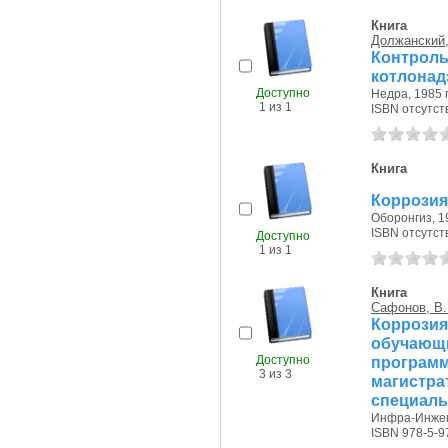
Книга
Должанский, 
Контро
котлонад
Доступно
Недра, 1985 г
1 из 1
ISBN отсутст
Книга
Коррозия
Оборонгиз, 19
ISBN отсутст
Доступно
1 из 1
Книга
Сафонов, В.
Корроз
обучаю
Доступно
програ
3 из 3
магистра
специаль
Инфра-Инжене
ISBN 978-5-9