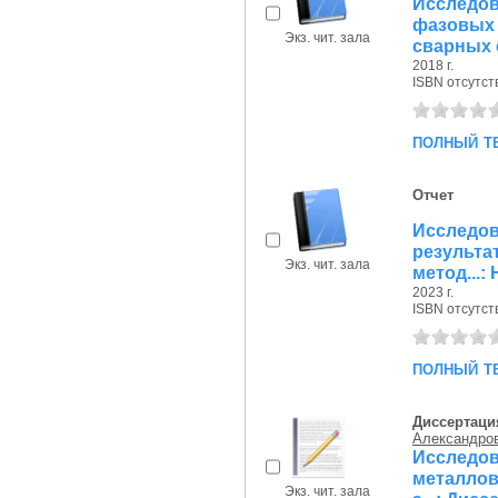
Исследо
фазовы
Экз. чит. зала
сварных с
2018 г.
ISBN отсутст
полный т
Отчет
Исследо
результа
Экз. чит. зала
метод...:
2023 г.
ISBN отсутст
полный т
Диссертаци
Александров
Исследо
металлов
Экз. чит. зала