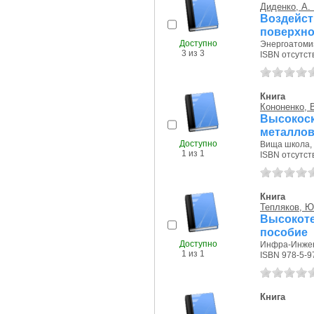
Диденко, А. 
Воздей
поверхно
Доступно
Энергоатомиз
3 из 3
ISBN отсутст
Книга
Кононенко, В
Высокос
металло
Доступно
Вища школа, 
1 из 1
ISBN отсутст
Книга
Тепляков, Ю
Высокоте
пособие
Доступно
Инфра-Инжене
1 из 1
ISBN 978-5-9
Книга