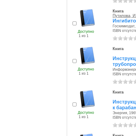
Книга
Путилова, И.
Ингибито
Госхимиздат, 
ISBN отсутст
Доступно
1 из 1
Книга
Инструк
трубопро
Доступно
Информэнерго
1 из 1
ISBN отсутст
Книга
Инструкц
к барабан
Доступно
Энергия, 1965
1 из 1
ISBN отсутст
Книга