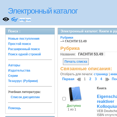
Электронный каталог
👓
eng
|
rus
Поиск :
Электронный каталог: Книги в р
Рубрики
Новые поступления
--> ГАСНТИ 53.49
Простой поиск
Рубрика
Расширенный поиск
ГАСНТИ 53.49
Поиск одной строкой
Название:
Печать списка
Авторы
Связанные описания:
Издательства
Отобрать для печати:
страницу
|
инв
Серии
Первая
1
2
3
4
По
Тезаурус (Рубрики)
Книга
Учебная литература:
Eigensch
Список дисциплин
reaktive
Доступно
Kolloquiu
Помощь
1 из 1
VEB Deutscher 
ISBN отсутст