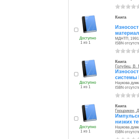
Книга
Износос
материал
Доступно
МДНТП, 1991 
1 из 1
ISBN отсутст
Книга
Голубец, В. 
Износос
системы 
Доступно
Наукова думка
1 из 1
ISBN отсутст
Книга
Герцрикен, Д
Импульсн
низких т
Доступно
Наукова думка
1 из 1
ISBN отсутст