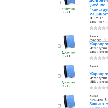
Долгове
учебно
Доступно
"Констр
1 из 1
машиност
ТНТ, 2017 г.
ISBN 978-5-9
Книга
Зубарев, П. 
Жаропроч
Металлургия, 
ISBN отсутст
Доступно
1 из 1
Книга
Жаропроч
Металлургия, 
ISBN отсутст
Доступно
2 из 2
Книга
Кочергин, В.
Защита м