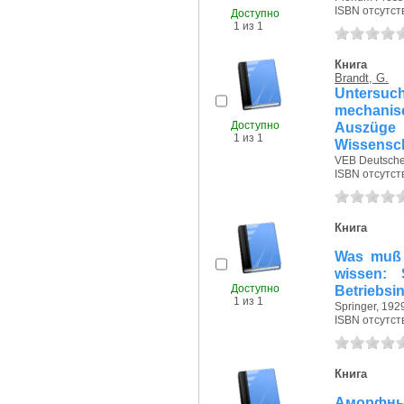
ISBN отсутст
Доступно
1 из 1
Книга
Brandt, G.
Untersu
mechanisc
Доступно
Auszüge 
1 из 1
Wissensch
VEB Deutscher 
ISBN отсутст
Книга
Was muß 
wissen: 
Доступно
Betriebsi
1 из 1
Springer, 1929
ISBN отсутст
Книга
Аморфн