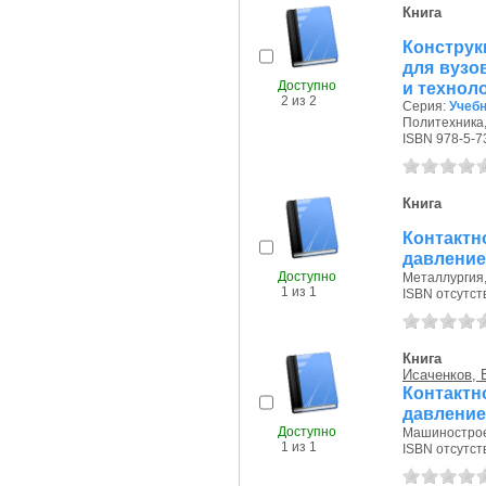
Книга
Конструк
для вузо
Доступно
и технол
2 из 2
Серия:
Учебн
Политехника, 
ISBN 978-5-7
Книга
Контактн
давлени
Доступно
Металлургия, 
1 из 1
ISBN отсутст
Книга
Исаченков, Е
Контактн
давлени
Доступно
Машиностроен
1 из 1
ISBN отсутст