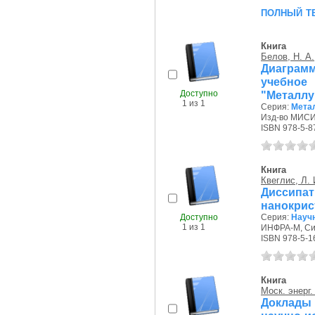
полный т
Книга
Белов, Н. А.
Диаграмм
учебно
Доступно
"Металлу
1 из 1
Серия:
Метал
Изд-во МИСИС
ISBN 978-5-8
Книга
Квеглис, Л. 
Дисси
нанокрис
Доступно
Серия:
Науч
1 из 1
ИНФРА-М, Сиб
ISBN 978-5-1
Книга
Моск. энерг.
Доклады 