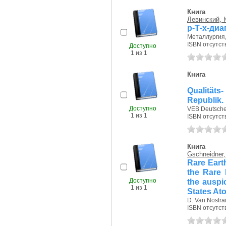
Книга
Левинский, 
p-Т-х-ди
Металлургия, 
ISBN отсутст
Доступно
1 из 1
Книга
Qualitäts
Republik.
Доступно
VEB Deutscher 
1 из 1
ISBN отсутст
Книга
Gschneidner,
Rare Earth
the Rare 
Доступно
the auspic
1 из 1
States Ato
D. Van Nostra
ISBN отсутст