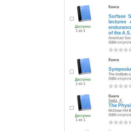
Книга
Surfase S
lectures
Доступно
endurance
1 из 1
of the A.S
American Socie
ISBN отсутст
Книга
Symposium
The Institute o
ISBN отсутст
Доступно
1 из 1
Книга
Seitz, F.
The Physi
McGraw-Hill 
ISBN отсутст
Доступно
1 из 1