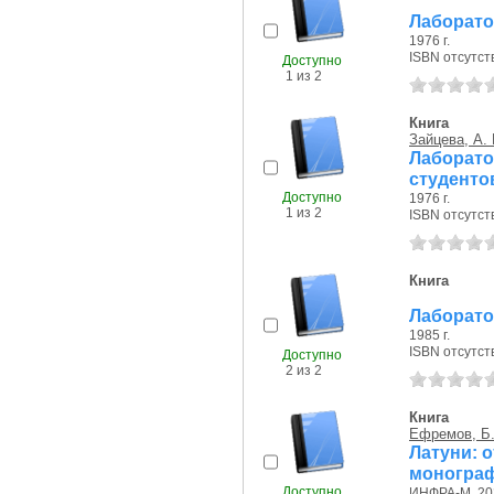
Лаборато
1976 г.
ISBN отсутст
Доступно
1 из 2
Книга
Зайцева, А. 
Лаборат
студенто
Доступно
1976 г.
1 из 2
ISBN отсутст
Книга
Лаборато
1985 г.
ISBN отсутст
Доступно
2 из 2
Книга
Ефремов, Б.
Латуни: о
моногра
Доступно
ИНФРА-М, 202