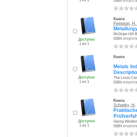
1 из 1
ISBN отсутст
Книга
Finniston, H.
Metallurgy
McGraw-Hill 
ISBN отсутст
Доступно
1 из 1
Книга
Metals In
Descripti
Доступно
The Louis Cas
1 из 1
ISBN отсутст
Книга
Schottky, H.
Praktisc
Prüfverfa
Доступно
Georg Westerm
1 из 1
ISBN отсутст