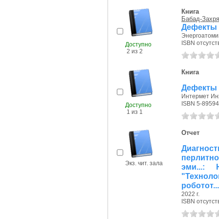
Книга
Бабад-Захря
Дефекты
Энергоатомиз
ISBN отсутст
Доступно
2 из 2
Книга
Дефекты 
Интермет Инж
ISBN 5-89594
Доступно
1 из 1
Отчет
Диагнос
перлитно
Экз. чит. зала
эми...:
"Технол
роботот...
2022 г.
ISBN отсутст