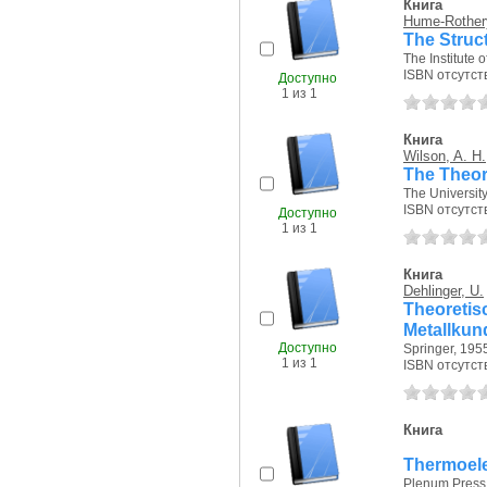
Книга
Hume-Rother
The Struct
The Institute o
ISBN отсутст
Доступно
1 из 1
Книга
Wilson, A. H.
The Theor
The University
ISBN отсутст
Доступно
1 из 1
Книга
Dehlinger, U.
Theoret
Metallkun
Доступно
Springer, 1955
1 из 1
ISBN отсутст
Книга
Thermoele
Plenum Press,