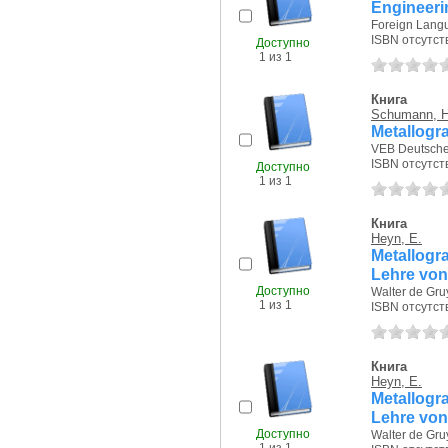
Engineeri
Foreign Langu
ISBN отсутст
Доступно
1 из 1
Книга
Schumann, H
Metallogr
VEB Deutscher 
ISBN отсутст
Доступно
1 из 1
Книга
Heyn, E.
Metallogr
Lehre von
Доступно
Walter de Gruy
1 из 1
ISBN отсутст
Книга
Heyn, E.
Metallogr
Lehre von
Доступно
Walter de Gruy