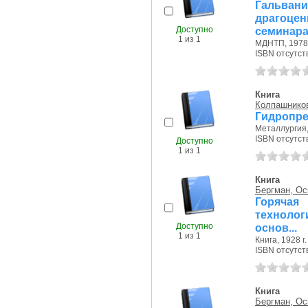
Гальва
драгоце
Доступно
семинар
1 из 1
МДНТП, 1978 
ISBN отсутст
Книга
Колпашников
Гидропре
Металлургия, 
ISBN отсутст
Доступно
1 из 1
Книга
Бергман, Ос
Горячая
техноло
Доступно
основ...
1 из 1
Книга, 1928 г.
ISBN отсутст
Книга
Бергман, Ос