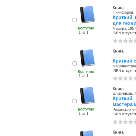
Книга
Никифоров, 
Краткий 
для техн
Доступно
Машгиз, 1957 
1 из 1
ISBN отсутст
Книга
Краткий 
Машиностроен
ISBN отсутст
Доступно
1 из 1
Книга
Близняков, Л
Краткий
мастера 
Доступно
Рязанское кн
1 из 1
ISBN отсутст
Книга