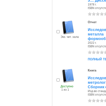
э...: Дис
1978 г.
ISBN отсутст
Отчет
Исследо
металла
Экз. чит. зала
формообр
2022 г.
ISBN отсутст
полный т
Книга
Исследов
метроло
Доступно
Сборник 
1 из 1
Изд-во станда
ISBN отсутст