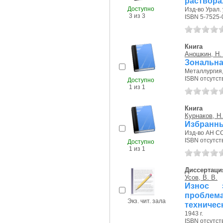
раствора
Доступно
Изд-во Урал. 
3 из 3
ISBN 5-7525-
Книга
Аношкин, Н.
Зональна
Металлургия, 
ISBN отсутст
Доступно
1 из 1
Книга
Курнаков, Н.
Избранны
Изд-во АН СС
ISBN отсутст
Доступно
1 из 1
Диссертаци
Усов, В. В.
Износ э
проблем
Экз. чит. зала
техничес
1943 г.
ISBN отсутст