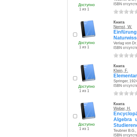
ISBN отсутст
Доступно
1 из 1
Книга
Nernst, W.
Einfüru
Naturwiss
Доступно
Verlag von Dr. 
1 из 1
ISBN отсутст
Книга
Klein, F.
Elementar
Springer, 1924
ISBN отсутст
Доступно
1 из 1
Книга
Weber, H.
Encyclop
Algebra 
Доступно
Studieren
1 из 1
Teubner B.G., 
ISBN отсутст