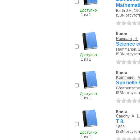
Mathematik
Доступно
Barth J.A., 190
1 из 1
ISBN отсутст
Книга
Poincaré, H.
Science e
Flammarion, 1
ISBN отсутст
Доступно
1 из 1
Книга
Kommerell, V
Spezielle
Göschen'sche 
ISBN отсутст
Доступно
1 из 1
Книга
Cauchy, A. L
T 8.
1893 г.
ISBN отсутст
Доступно
1 из 1