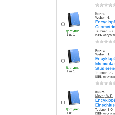
Книга
Weber, H.
Encyclopä
Geometrie
Доступно
Teubner B.G., 
1 из 1
ISBN отсутст
Книга
Weber, H.
Encyklopä
Elementa
Доступно
Studieren
1 из 1
Teubner B.G., 
ISBN отсутст
Книга
Meyer, W.F.
Encyklop
Einschlus
Доступно
Teubner B.G.,
1 из 1
ISBN отсутст