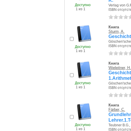
K.
Доступно
Verlag von G.
1 из 1
ISBN отсутст
Книга
Sturm, A.
Geschicht
Göschen'sche 
ISBN отсутст
Доступно
1 из 1
Книга
Wieleitner, H.
Geschic
1.Arithme
Доступно
Göschen'sche 
1 из 1
ISBN отсутст
Книга
Färber, C.
Grundle
Lehrer.1.T
Доступно
Teubner B.G., 
1 из 1
ISBN отсутст