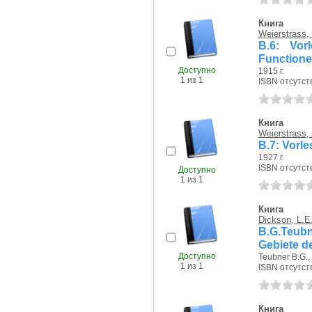
Книга
Weierstrass,
B.6: Vor
Function
Доступно
1915 г.
1 из 1
ISBN отсутст
Книга
Weierstrass,
B.7: Vorl
1927 г.
ISBN отсутст
Доступно
1 из 1
Книга
Dickson, L.E
B.G.Teu
Gebiete d
Доступно
Teubner B.G., 
1 из 1
ISBN отсутст
Книга