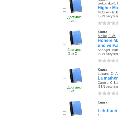
Sokolnikoff, 
Higher Ma
McGraw-Hill 
ISBN отсутст
Доступно
1 из 1
Книга
Mellor, J.W.
Höhere Ma
und verwa
Доступно
Springer, 1906
2 из 2
ISBN отсутст
Книга
Laisant, C.-A
La mathém
Carré et C. Na
ISBN отсутст
Доступно
1 из 1
Книга
Lehrbuch 
1.