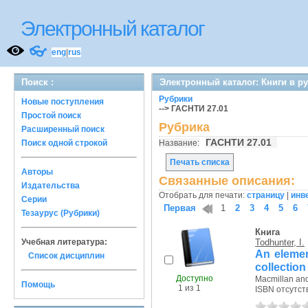
Электронный каталог
👓
eng
|
rus
Поиск :
Электронный каталог: Книги в р
Рубрики
Новые поступления
--> ГАСНТИ 27.01
Простой поиск
Рубрика
Расширенный поиск
ГАСНТИ 27.01
Поиск одной строкой
Название:
Печать списка
Авторы
Связанные описания:
Издательства
Отобрать для печати:
страницу
|
инв
Серии
Первая
1
2
3
4
5
6
Тезаурус (Рубрики)
Книга
Учебная литература:
Todhunter, I.
An elemen
Список дисциплин
collectio
Доступно
Macmillan and
Помощь
1 из 1
ISBN отсутст