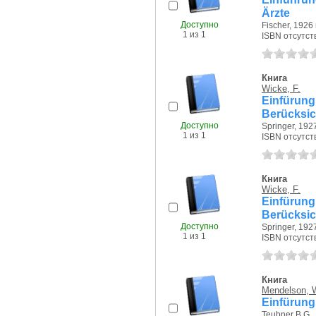
Ärzte
Доступно
Fischer, 1926 г
1 из 1
ISBN отсутст
Книга
Wicke, F.
Einfürun
Berücksic
Доступно
Springer, 1927
1 из 1
ISBN отсутст
Книга
Wicke, F.
Einfürun
Berücksic
Доступно
Springer, 1927
1 из 1
ISBN отсутст
Книга
Mendelson, 
Einfürung
Teubner B.G., 