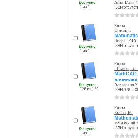
Доступно
Julius Maier, 
1 из 1
ISBN отсутст
Книга
Ghersi, I.
Matematica
Hoepli, 1913 г
ISBN отсутст
Доступно
1 из 1
Книга
Штыков, В. 
MathCAD
начинаю
Доступно
Эдиториал УР
126 из 129
ISBN 978-5-3
Книга
Kuehn, M.
Mathematic
McGraw-Hill 
ISBN отсутст
Доступно
1 из 1