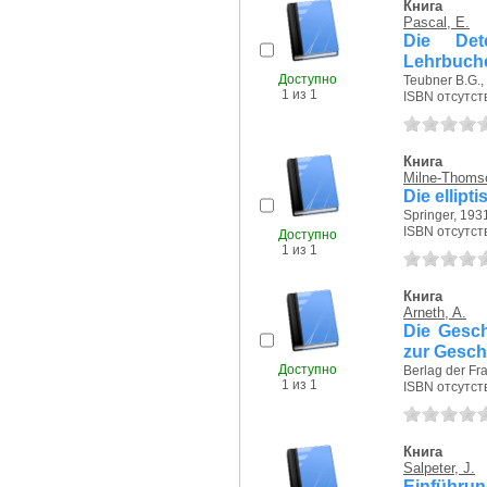
Книга
Pascal, E.
Die Det
Lehrbuche
Доступно
Teubner B.G., 
1 из 1
ISBN отсутст
Книга
Milne-Thomso
Die ellip
Springer, 1931
ISBN отсутст
Доступно
1 из 1
Книга
Arneth, A.
Die Gesch
zur Gesch
Доступно
Berlag der Fr
1 из 1
ISBN отсутст
Книга
Salpeter, J.
Einführun