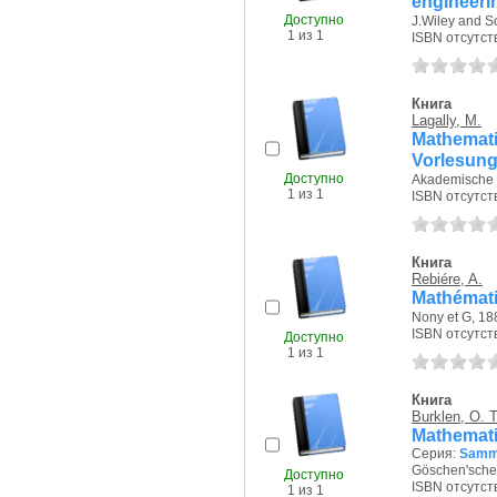
engineeri
Доступно
J.Wiley and So
1 из 1
ISBN отсутст
Книга
Lagally, M.
Mathemati
Vorlesung
Доступно
Akademische V
1 из 1
ISBN отсутст
Книга
Rebiére, A.
Mathémati
Nony et G, 188
ISBN отсутст
Доступно
1 из 1
Книга
Burklen, O. 
Mathemati
Серия:
Samm
Göschen'sche 
Доступно
ISBN отсутст
1 из 1