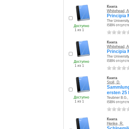
Книга
Whitehead, A
Principia 
The University
ISBN отсутст
Доступно
1 из 1
Книга
Whitehead, A
Principia 
The University
ISBN отсутст
Доступно
1 из 1
Книга
Stoll, D.
Sammlung
ersten 25 
Доступно
Teubner B.G., 
1 из 1
ISBN отсутст
Книга
Henke, R.
Schloemi