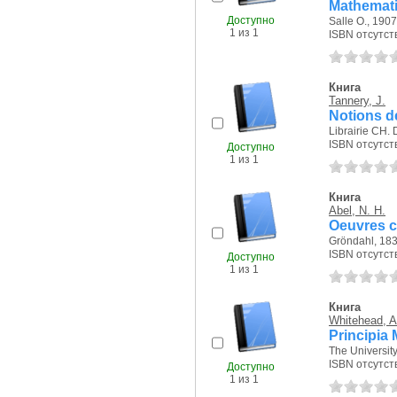
Mathemati
Доступно
Salle O., 1907 
1 из 1
ISBN отсутст
Книга
Tannery, J.
Notions d
Librairie CH. 
ISBN отсутст
Доступно
1 из 1
Книга
Abel, N. H.
Oeuvres c
Gröndahl, 183
ISBN отсутст
Доступно
1 из 1
Книга
Whitehead, A
Principia 
The University
ISBN отсутст
Доступно
1 из 1