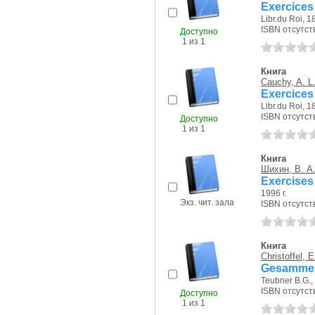
Exercices
Libr.du Roi, 18
ISBN отсутст
Доступно
1 из 1
Книга
Cauchy, A. L
Exercices
Libr.du Roi, 18
ISBN отсутст
Доступно
1 из 1
Книга
Шихин, В. А
Exercises 
1996 г.
Экз. чит. зала
ISBN отсутст
Книга
Christoffel, E
Gesammel
Teubner B.G., 
ISBN отсутст
Доступно
1 из 1