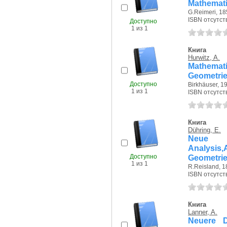
Mathemati
G.Reimeri, 185
ISBN отсутст
Доступно
1 из 1
Книга
Hurwitz, A.
Mathemat
Geometri
Доступно
Birkhäuser, 19
1 из 1
ISBN отсутст
Книга
Dühring, E.
Neue G
Analysis
Доступно
Geometrie
1 из 1
R.Reisland, 18
ISBN отсутст
Книга
Lanner, A.
Neuere D