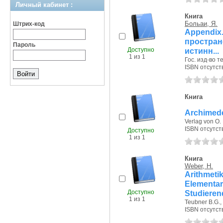
Личный кабинет :
Книга
Больаи, Я.
Штрих-код
Append
простран
Пароль
Доступно
истинн...
1 из 1
Гос. изд-во т
ISBN отсутст
Книга
Archimed
Verlag von O. 
ISBN отсутст
Доступно
1 из 1
Книга
Weber, H.
Arithmeti
Elementa
Доступно
Studieren
1 из 1
Teubner B.G., 
ISBN отсутст