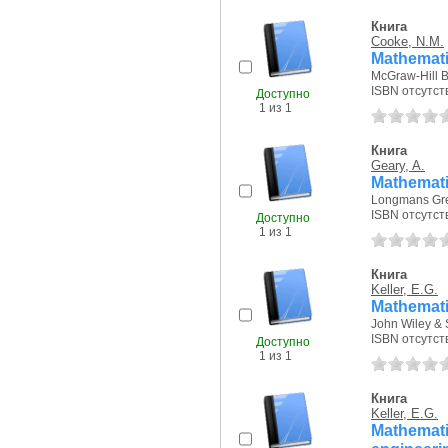
Книга
Cooke, N.M.
Mathemati
McGraw-Hill 
ISBN отсутст
Доступно
1 из 1
Книга
Geary, A.
Mathematic
Longmans Gre
ISBN отсутст
Доступно
1 из 1
Книга
Keller, E.G.
Mathemati
John Wiley & 
ISBN отсутст
Доступно
1 из 1
Книга
Keller, E.G.
Mathemat