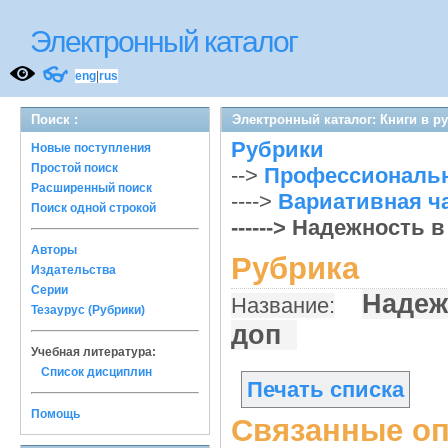
Электронный каталог
👓
eng
|
rus
Поиск :
Электронный каталог: Книги в р
Рубрики
Новые поступления
Простой поиск
-->
Профессиональ
Расширенный поиск
---->
Вариативная ч
Поиск одной строкой
------> Надежность
Авторы
Рубрика
Издательства
Серии
Надеж
Название:
Тезаурус (Рубрики)
доп
Учебная литература:
Список дисциплин
Печать списка
Помощь
Связанные оп