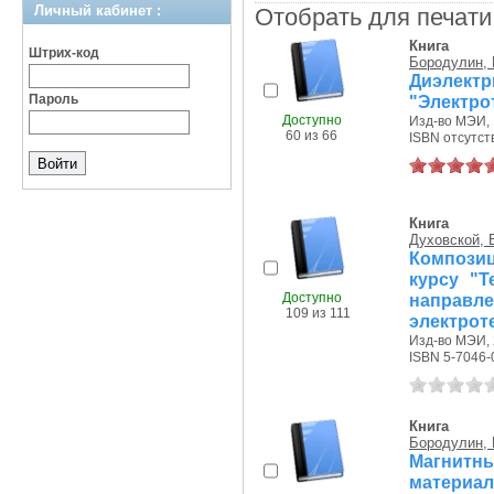
Личный кабинет :
Отобрать для печати
Книга
Штрих-код
Бородулин, 
Диэлек
Пароль
"Электро
Доступно
Изд-во МЭИ, 
60 из 66
ISBN отсутст
Книга
Духовской, В
Компози
курсу "Т
Доступно
направл
109 из 111
электрот
Изд-во МЭИ, 
ISBN 5-7046-
Книга
Бородулин, 
Магнитн
матер