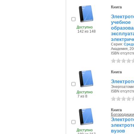
Книга
Электрот
учебное
Доступно
образов
142 из 148
экспл
электриче
Серия:
Сред
Академия, 200
ISBN отсутст
Книга
Электрот
Энергоатомиз
ISBN отсутст
Доступно
7 из 8
Книга
Богородицки
Электро
электрот
Доступно
вузов