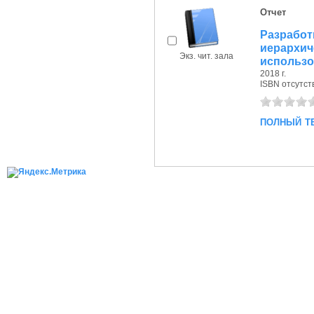
Отчет
Разраб
иерарх
Экз. чит. зала
использо
2018 г.
ISBN отсутст
полный т