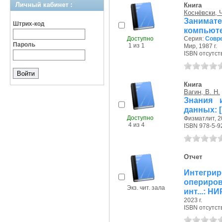
Личный кабинет :
Книга
Коснёвски, 
Занима
Штрих-код
компьют
Доступно
Серия:
Совре
Пароль
1 из 1
Мир, 1987 г.
ISBN отсутст
Книга
Вагин, В. Н.
Знания 
данных: 
Доступно
Физматлит, 20
4 из 4
ISBN 978-5-9
Отчет
Интегрир
опериро
Экз. чит. зала
инт...: НИ
2023 г.
ISBN отсутст