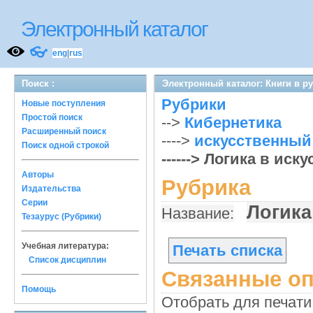
Электронный каталог
👓
eng
|
rus
Поиск :
Электронный каталог: Книги в р
Рубрики
Новые поступления
Простой поиск
-->
Кибернетика
Расширенный поиск
---->
искусственный 
Поиск одной строкой
------> Логика в ис
Авторы
Рубрика
Издательства
Серии
Логика
Название:
Тезаурус (Рубрики)
Учебная литература:
Печать списка
Список дисциплин
Связанные оп
Помощь
Отобрать для печати