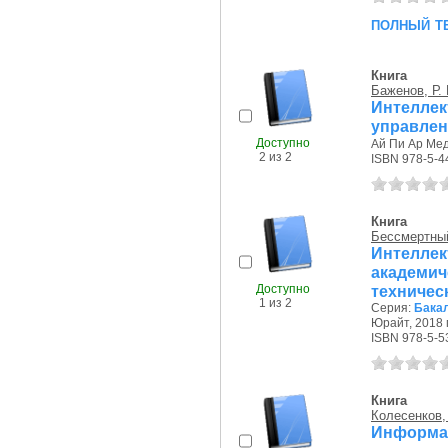
полный т
Книга
Баженов, Р. 
Интелле
управлен
Доступно
Ай Пи Ар Меди
2 из 2
ISBN 978-5-4
Книга
Бессмертный
Интеллек
академич
Доступно
техничес
1 из 2
Серия:
Бакал
Юрайт, 2018 г
ISBN 978-5-5
Книга
Колесенков, 
Информа