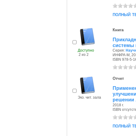
полный т
Книга
Прикла
системы 
Доступно
Серия:
Науч
2 из 2
ИНФРА-М, 202
ISBN 978-5-1
Отчет
Примене
улучшен
Экз. чит. зала
решении .
2018 г.
ISBN отсутст
полный т