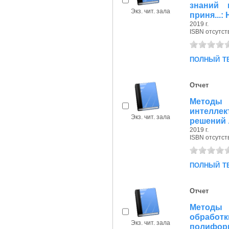
знаний 
Экз. чит. зала
приня...:
2019 г.
ISBN отсутст
полный т
Отчет
Методы 
интелле
Экз. чит. зала
решений .
2019 г.
ISBN отсутст
полный т
Отчет
Методы 
обраб
Экз. чит. зала
полиформ