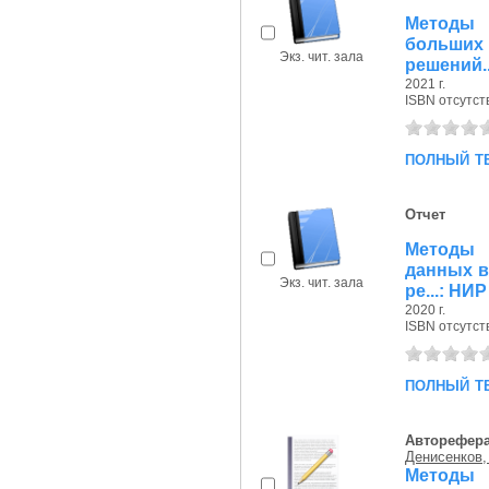
Методы 
больших
Экз. чит. зала
решений..
2021 г.
ISBN отсутст
полный т
Отчет
Методы 
данных в
Экз. чит. зала
ре...: НИР
2020 г.
ISBN отсутст
полный т
Авторефер
Денисенков,
Метод