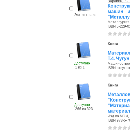
Зарапин, Ю.
Констру
машин и
Экз. чит. зала
"Металлу
Металлургия, 
ISBN 5-229-0
Книга
Материа
Т.4. Чугу
Доступно
Машиностроен
1 из 1
ISBN отсутст
Книга
Металло
"Конс
Доступно
"Матери
266 из 323
материал
Изд-во МЭИ, 
ISBN 978-5-7