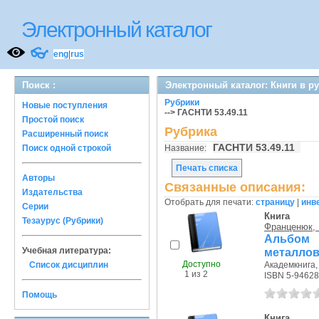
Электронный каталог
👓
eng
|
rus
Поиск :
Электронный каталог: Книги в р
Рубрики
Новые поступления
--> ГАСНТИ 53.49.11
Простой поиск
Рубрика
Расширенный поиск
ГАСНТИ 53.49.11
Поиск одной строкой
Название:
Печать списка
Авторы
Связанные описания:
Издательства
Отобрать для печати:
страницу
|
инв
Серии
Книга
Тезаурус (Рубрики)
Франценюк, 
Альбом 
Учебная литература:
металлов
Доступно
Список дисциплин
Академкнига, 
1 из 2
ISBN 5-94628
Помощь
Книга