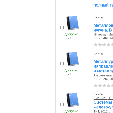
полный т
Книга
Металло
чугуна. В
Доступно
Интермет Инж
1 из 1
ISBN 5-89594
Книга
Металл
направле
Доступно
и металл
1 из 1
Академкнига, 
ISBN 5-94628
Книга
Сильман, Г. 
Системы 
железо-у
Доступно
ТНТ, 2012 г.