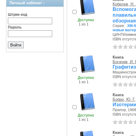
Личный кабинет :
Кобелев, Н. 
Вспомог
плавиль
Штрих-код
Доступно
обзорна
1 из 1
Серия:
XM-9
Пароль
новые мате
ЦИНТИхимнеф
ISBN отсутст
Книга
Богачев, И. 
Графитиз
Машиностроен
ISBN отсутст
Доступно
1 из 1
Книга
Бобро, Ю. Г.
Изотерми
Прапор, 1968 
ISBN отсутст
Доступно
1 из 1
Книга