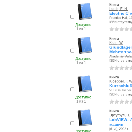
Книга
Lurch, E. N.
Electric Ci
Prentice Hall, 1
ISBN отсутств
Доступно
1 из 1
Книга
Klein, W.
Grundlage
Mehrtorthe
Akademie-Verlag
Доступно
ISBN отсутств
1 из 1
Книга
Kloeppel, F. W
Kurzschluß
VEB Deutscher V
ISBN отсутств
Доступно
1 из 1
Книга
Эртугрул, Н.
LabVIEW: 
машин
[б. и.], 2002 г.
Доступно