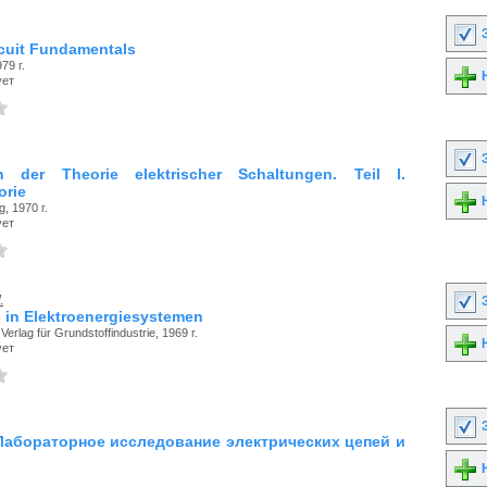
З
rcuit Fundamentals
979 г.
Н
ует
З
n der Theorie elektrischer Schaltungen. Teil I.
orie
Н
, 1970 г.
ует
.
З
 in Elektroenergiesystemen
erlag für Grundstoffindustrie, 1969 г.
Н
ует
З
Лабораторное исследование электрических цепей и
Н