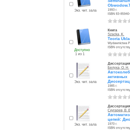
Seminari
Obwodow.T.
1993 г.
Экз. чит. зала
ISBN 83-85940
Книга
Szacka, K.
Teoria Uk
Wydawnictwa Pol
ISBN отсутств
Доступно
1 из 1
Диссертаци
Белуха, О. Н.
Автоколеб
активны
Диссертац
Экз. чит. зала
1985 г.
ISBN отсутств
Диссертаци
Скугарев, В. В
Автоматиз
цепей: Ди
1970 г.
Экз. чит. зала
ISBN отсутств