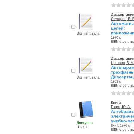
Диссертаци
Скугарев, В. В
Автоматиз
цепей: 
приложени
Экз. чит. зала
1970 г.
ISBN отсутств
Диссертаци
Цветков, В. А.
Автопар
трехфазн
Диссертац
Экз. чит. зала
1962 г.
ISBN отсутств
Книга
Гогин, Ю. А.
Алгебраи
электрич
учебно-ме
Доступно
[б.и.], 1976 г.
1 из 1
ISBN отсутств