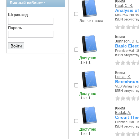
Книга
Личный кабинет :
Paul, C. R.
Analysis of
Штрих-код
McGraw-Hill Bo
ISBN отсутств
Экз. чит. зала
Пароль
Книга
Johnson, D. E
Basic Elect
Prentice-Hall, 1
ISBN отсутств
Доступно
1 из 1
Книга
Lunze, K.
Berechnung
VEB Verlag Tech
ISBN отсутств
Доступно
1 из 1
Книга
Budak, A.
Circuit Th
Prentice-Hall, 1
ISBN отсутств
Доступно
1 из 1