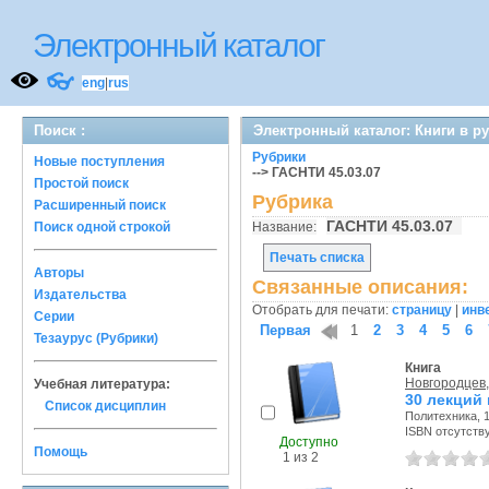
Электронный каталог
👓
eng
|
rus
Поиск :
Электронный каталог: Книги в р
Рубрики
Новые поступления
--> ГАСНТИ 45.03.07
Простой поиск
Рубрика
Расширенный поиск
ГАСНТИ 45.03.07
Поиск одной строкой
Название:
Печать списка
Авторы
Связанные описания:
Издательства
Отобрать для печати:
страницу
|
инв
Серии
Первая
1
2
3
4
5
6
Тезаурус (Рубрики)
Книга
Новгородцев, 
Учебная литература:
30 лекций 
Список дисциплин
Политехника, 1
ISBN отсутств
Доступно
Помощь
1 из 2