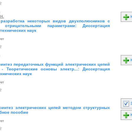
я
 Н.
Н
 разработка некоторых видов двухполюсников с
 отрицательными параметрами: Диссертация
технических наук
ует
я
Н
синтез передаточных функций электрических цепей
5 - Теоретические основы электр...: Диссертация
ехнических наук
ует
З
синтез электрических цепей методом структурных
ебное пособие
Н
ует