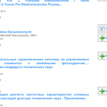
um. XVI. Z Podstaw Elektrotechniki i Teorii
2.Teoria Pol Elektrotechnika Przemy...
-15-4
З
ladow Dynamicznych
itechniki Warszawskiej, 1986 г.
Н
ует
я
Н
ательные гармонические системы на управляемых
х элементах с линейными фазосдвигаю...:
ия кандидата технических наук
ует
я
.
Н
ация расчета частотных характеристик сложных
ссертация доктора технических наук : Приложение
ует