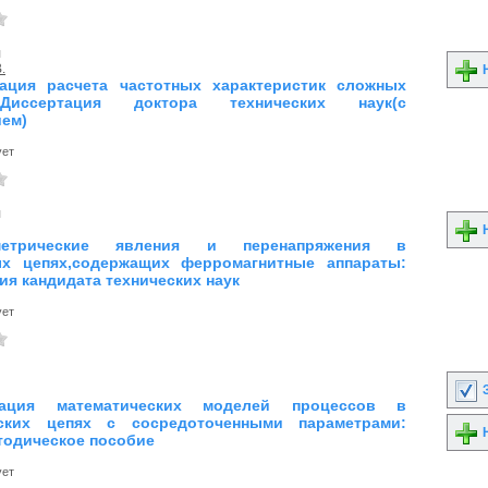
я
.
Н
ация расчета частотных характеристик сложных
Диссертация доктора технических наук(с
ем)
ует
я
Н
аметрические явления и перенапряжения в
ых цепях,содержащих ферромагнитные аппараты:
ия кандидата технических наук
ует
З
зация математических моделей процессов в
еских цепях с сосредоточенными параметрами:
Н
тодическое пособие
ует