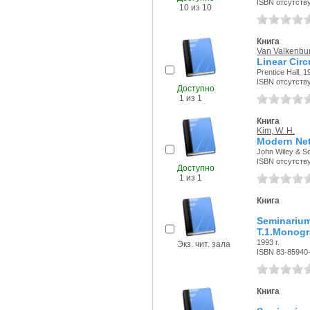
ISBN отсутств
10 из 10
Книга
Van Valkenbur
Linear Circ
Prentice Hall, 1
ISBN отсутств
Доступно
1 из 1
Книга
Kim, W. H.
Modern Net
John Wiley & So
ISBN отсутств
Доступно
1 из 1
Книга
Seminarium
T.1.Monogra
1993 г.
Экз. чит. зала
ISBN 83-85940
Книга