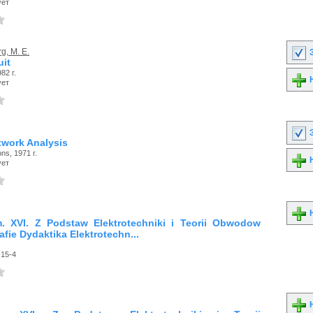
ует
g, M. E.
З
uit
982 г.
Н
ует
З
work Analysis
ns, 1971 г.
Н
ует
Н
. XVI. Z Podstaw Elektrotechniki i Teorii Obwodow
fie Dydaktika Elektrotechn...
-15-4
Н