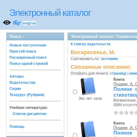
Электронный каталог
👓
eng
|
rus
Поиск :
Электронный каталог: Справочн
К списку издательств
Новые поступления
Простой поиск
Воскресенье, М.
Расширенный поиск
Сортировать по:
заглавию
Поиск одной строкой
Связанные описания:
Отобрать для печати:
страницу
|
инв
Авторы
Книга
Издательства
Пушкин, А. 
Полное с
Серии
стихотво
Тезаурус (Рубрики)
Экз. чит. зала
Воскресенье, 
ISBN отсутст
Учебная литература:
Список дисциплин
Книга
Помощь
Пушкин, А. 
Полное