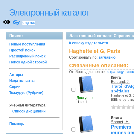
Электронный каталог
👓
eng
|
rus
Поиск :
Электронный каталог: Справочн
К списку издательств
Новые поступления
Простой поиск
Haghette et G, Paris
Расширенный поиск
Сортировать по:
заглавию
Поиск одной строкой
Связанные описания:
Отобрать для печати:
страницу
|
инв
Авторы
Книга
Издательства
Bertrand, J.
Traité d'A
Серии
spétiales
Тезаурус (Рубрики)
Haghette et G, 
Доступно
ISBN отсутств
1 из 1
Учебная литература:
Список дисциплин
Книга
Sonnet, H.
Помощь
Premiers 
jeunes gen