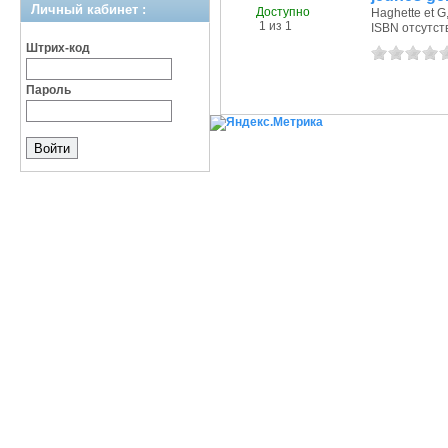
Личный кабинет :
Доступно
Haghette et G,
1 из 1
ISBN отсутст
Штрих-код
Пароль