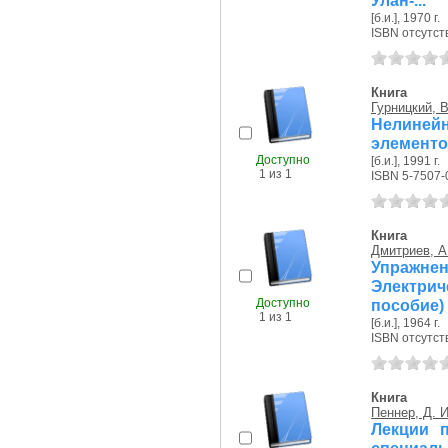
Улан-...
[б.и.], 1970 г.
ISBN отсутст
Книга
Гурницкий, В
Нелинейн
элементо
Доступно
[б.и.], 1991 г.
1 из 1
ISBN 5-7507-
Книга
Дмитриев, А
Упражнен
Электрич
Доступно
пособие)
1 из 1
[б.и.], 1964 г.
ISBN отсутст
Книга
Пеннер, Д. И
Лекции п