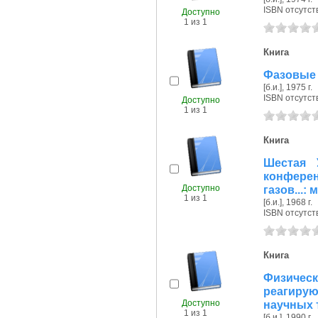
ISBN отсутст
Доступно
1 из 1
Книга
Фазовые 
[б.и.], 1975 г.
ISBN отсутст
Доступно
1 из 1
Книга
Шестая 
конфере
Доступно
газов...
1 из 1
[б.и.], 1968 г.
ISBN отсутст
Книга
Физиче
реагиру
Доступно
научных 
1 из 1
[б.и.], 1990 г.