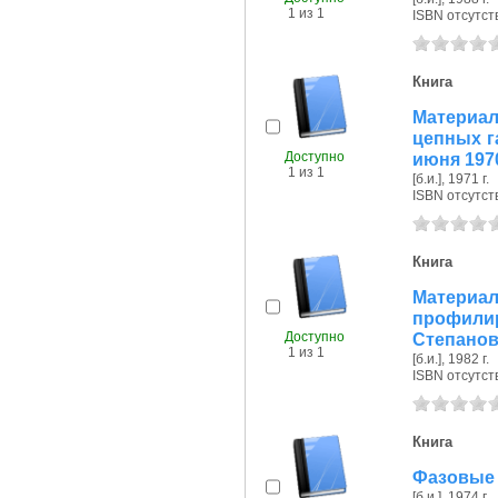
1 из 1
ISBN отсутст
Книга
Материа
цепных г
Доступно
июня 1970
1 из 1
[б.и.], 1971 г.
ISBN отсутст
Книга
Матер
профили
Доступно
Степанова
1 из 1
[б.и.], 1982 г.
ISBN отсутст
Книга
Фазовые 
[б.и.], 1974 г.