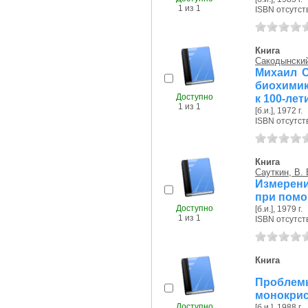
1 из 1
ISBN отсутст
Книга
Сакодынский
Михаил С
биохимик
Доступно
к 100-лет
1 из 1
[б.и.], 1972 г.
ISBN отсутст
Книга
Сауткин, В. 
Измерени
при помо
Доступно
[б.и.], 1979 г.
1 из 1
ISBN отсутст
Книга
Пробл
монокрис
Доступно
[б.и.], 1988 г.