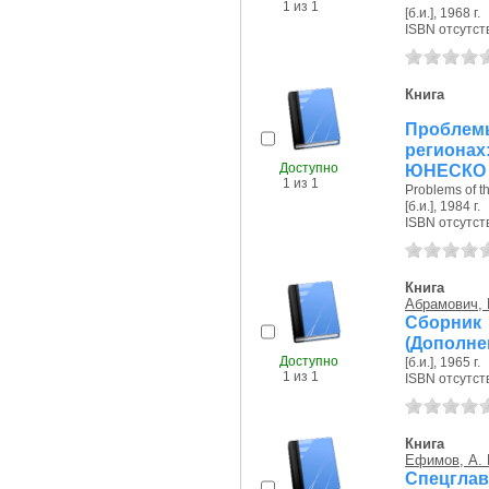
1 из 1
[б.и.], 1968 г.
ISBN отсутст
Книга
Проблем
региона
Доступно
ЮНЕСКО .
1 из 1
Problems of t
[б.и.], 1984 г.
ISBN отсутст
Книга
Абрамович, 
Сборник 
(Дополне
Доступно
[б.и.], 1965 г.
1 из 1
ISBN отсутст
Книга
Ефимов, А. 
Спецгл