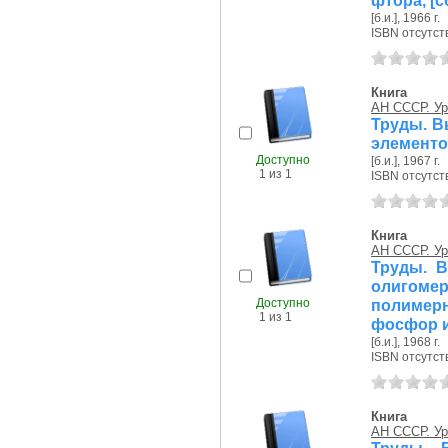
фтора, [с
[б.и.], 1966 г.
ISBN отсутст
Книга
АН СССР. Ур
Труды. В
элементов:
Доступно
[б.и.], 1967 г.
1 из 1
ISBN отсутст
Книга
АН СССР. Ур
Труды. В
олигоме
Доступно
полимерн
1 из 1
фосфор и
[б.и.], 1968 г.
ISBN отсутст
Книга
АН СССР. Ур