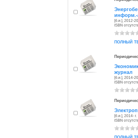
Энергобе
информ.-а
[б.и.], 2012-20
ISBN отсутст
полный т
Периодичес
Экономи
журнал
[б.и.], 2014-20
ISBN отсутст
Периодичес
Электропи
[б.и.], 2014- г.
ISBN отсутст
полный т