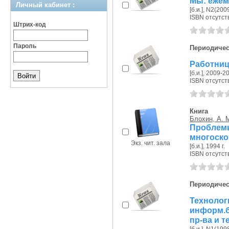
Мы: ежем
Личный кабинет :
[б.и.], N2(200
ISBN отсутст
Штрих-код
Пароль
Периодичес
Работниц
[б.и.], 2009-20
ISBN отсутст
Книга
Блохин, А. 
Проблемы
многоско
Экз. чит. зала
[б.и.], 1994 г.
ISBN отсутст
Периодичес
Техноло
информ.б
пр-ва и т