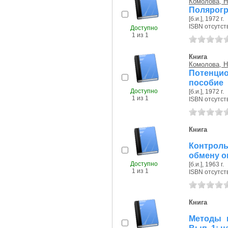
Комолова, Н.
Полярогр
[б.и.], 1972 г.
ISBN отсутст
Доступно
1 из 1
Книга
Комолова, Н.
Потенци
пособие
Доступно
[б.и.], 1972 г.
1 из 1
ISBN отсутст
Книга
Контроль
обмену о
Доступно
[б.и.], 1963 г.
1 из 1
ISBN отсутст
Книга
Методы 