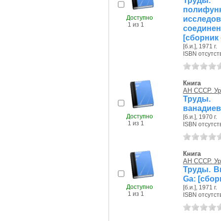
Труды.
полифу
Доступно
исслед
1 из 1
соединен
[сборник 
[б.и.], 1971 г.
ISBN отсутст
Книга
АН СССР. Ур
Труды.
ванадиев
Доступно
[б.и.], 1970 г.
1 из 1
ISBN отсутст
Книга
АН СССР. Ур
Труды. Вы
Ga: [сбор
Доступно
[б.и.], 1971 г.
1 из 1
ISBN отсутст