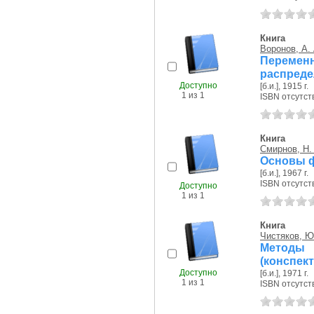
Книга
Воронов, А. 
Перемен
распреде
Доступно
[б.и.], 1915 г.
1 из 1
ISBN отсутст
Книга
Смирнов, Н.
Основы ф
[б.и.], 1967 г.
ISBN отсутст
Доступно
1 из 1
Книга
Чистяков, Ю
Методы 
(конспект
Доступно
[б.и.], 1971 г.
1 из 1
ISBN отсутст