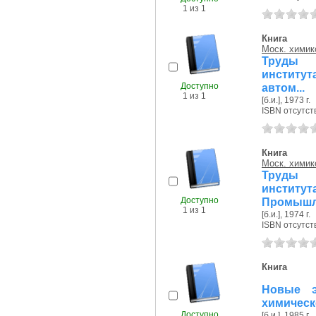
1 из 1
Книга
Моск. химико
Труды М
институт
Доступно
автом...
1 из 1
[б.и.], 1973 г.
ISBN отсутст
Книга
Моск. химико
Труды М
инстит
Доступно
Промышле
1 из 1
[б.и.], 1974 г.
ISBN отсутст
Книга
Новые э
химическ
Доступно
[б.и.], 1985 г.