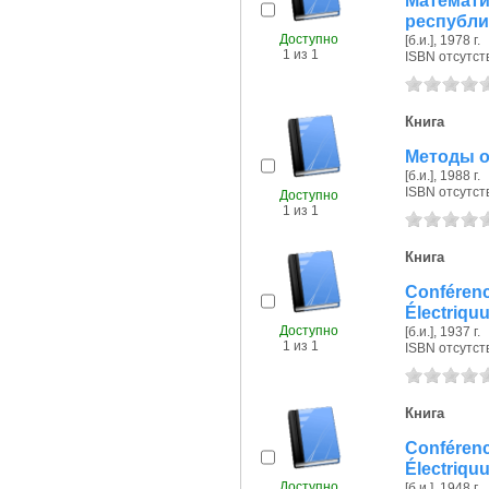
Матема
республи
Доступно
[б.и.], 1978 г.
1 из 1
ISBN отсутст
Книга
Методы о
[б.и.], 1988 г.
ISBN отсутст
Доступно
1 из 1
Книга
Confére
Électriquu
Доступно
[б.и.], 1937 г.
1 из 1
ISBN отсутст
Книга
Confére
Électriquu
Доступно
[б.и.], 1948 г.