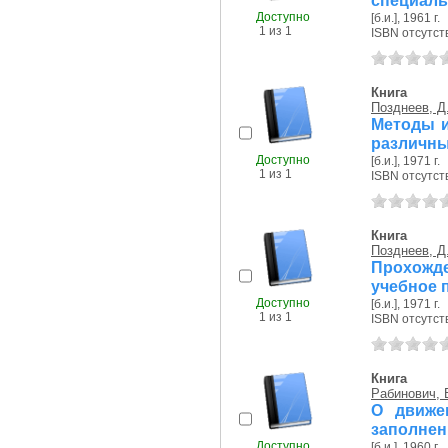
специаль
Доступно
[б.и.], 1961 г.
1 из 1
ISBN отсутст
Книга
Позднеев, Д.
Методы и
различны
Доступно
[б.и.], 1971 г.
1 из 1
ISBN отсутст
Книга
Позднеев, Д.
Прохожде
учебное 
Доступно
[б.и.], 1971 г.
1 из 1
ISBN отсутст
Книга
Рабинович, 
О движе
заполне
Доступно
[б.и.], 1960 г.