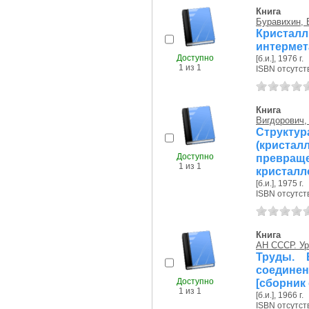
Книга
Буравихин, 
Криста
интермет
Доступно
[б.и.], 1976 г.
1 из 1
ISBN отсутст
Книга
Вигдорович, 
Структу
(криста
Доступно
превращ
1 из 1
кристалл
[б.и.], 1975 г.
ISBN отсутст
Книга
АН СССР. Ур
Труды. 
соединени
Доступно
[сборник 
1 из 1
[б.и.], 1966 г.
ISBN отсутст