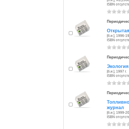
[б.и.], N1(199
ISBN отсутст
Периодичес
Открытая
[б.и.], 1996-19
ISBN отсутст
Периодичес
Экология 
[б.и.], 1997 г.
ISBN отсутст
Периодичес
Топливно
журнал
[б.и.], 1999-20
ISBN отсутст