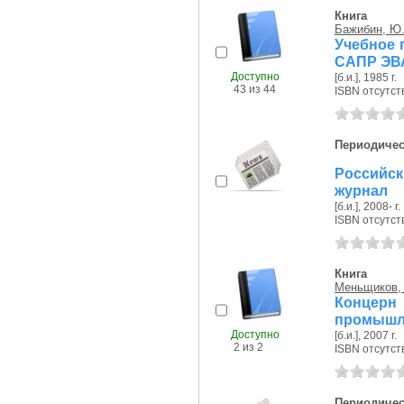
Книга
Бажибин, Ю.
Учебное 
САПР ЭВА
Доступно
[б.и.], 1985 г.
43 из 44
ISBN отсутст
Периодичес
Российск
журнал
[б.и.], 2008- г.
ISBN отсутст
Книга
Меньщиков, 
Концер
промышл
Доступно
[б.и.], 2007 г.
2 из 2
ISBN отсутст
Периодичес