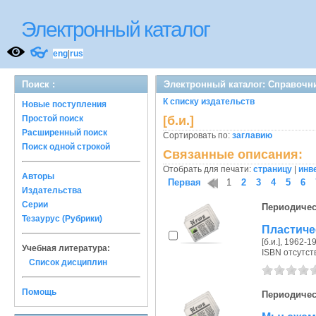
Электронный каталог
👓
eng
|
rus
Поиск :
Электронный каталог: Справочн
К списку издательств
Новые поступления
Простой поиск
[б.и.]
Расширенный поиск
Сортировать по:
заглавию
Поиск одной строкой
Связанные описания:
Отобрать для печати:
страницу
|
инв
Авторы
Первая
1
2
3
4
5
6
Издательства
Серии
Периодичес
Тезаурус (Рубрики)
Пластиче
[б.и.], 1962-19
Учебная литература:
ISBN отсутст
Список дисциплин
Помощь
Периодичес