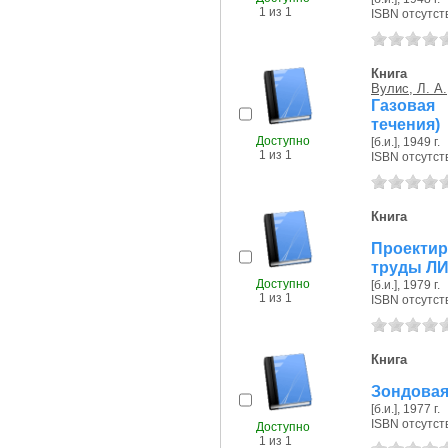
1 из 1
ISBN отсутст
Книга
Вулис, Л. А.
Газовая
течения)
Доступно
[б.и.], 1949 г.
1 из 1
ISBN отсутст
Книга
Проектир
труды Л
Доступно
[б.и.], 1979 г.
1 из 1
ISBN отсутст
Книга
Зондовая
[б.и.], 1977 г.
ISBN отсутст
Доступно
1 из 1