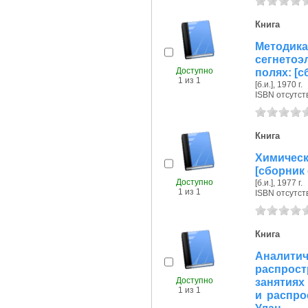
Книга
Методик
сегнетоэ
Доступно
полях: [с
1 из 1
[б.и.], 1970 г.
ISBN отсутст
Книга
Химическ
[сборник 
Доступно
[б.и.], 1977 г.
1 из 1
ISBN отсутст
Книга
Аналити
распрос
Доступно
занятиях
1 из 1
и распрос