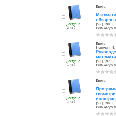
Книга
Математ
обзоров 
Доступно
[б.и.], 1983 г.
2 из 2
ISBN отсутст
Книга
Неволин, И.
Руковод
математи
Доступно
[б.и.], 1973 г.
1 из 1
ISBN отсутст
Книга
Програм
геомет
Доступно
иностранц
1 из 1
[б.и.], 1963 г.
ISBN отсутст