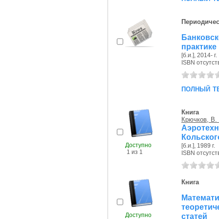
Периодичес
Банковс
практике
[б.и.], 2014- г.
ISBN отсутст
полный т
Книга
Крючков, В.
Аэротех
Кольског
Доступно
[б.и.], 1989 г.
1 из 1
ISBN отсутст
Книга
Матема
теоретич
Доступно
статей