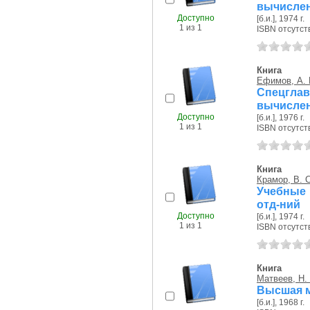
вычислени
Доступно
[б.и.], 1974 г.
1 из 1
ISBN отсутст
Книга
Ефимов, А. 
Спецгл
вычислени
Доступно
[б.и.], 1976 г.
1 из 1
ISBN отсутст
Книга
Крамор, В. 
Учебные 
отд-ний
Доступно
[б.и.], 1974 г.
1 из 1
ISBN отсутст
Книга
Матвеев, Н.
Высшая м
[б.и.], 1968 г.