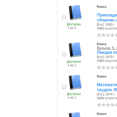
Книга
Приклад
сборник 
Доступно
[б.и.], 1983 г.
1 из 1
ISBN отсутст
Книга
Вальков, К. 
Лекции п
[б.и.], 1970 г.
ISBN отсутст
Доступно
1 из 1
Книга
Математи
трудов. В
Доступно
[б.и.], 1974 г.
1 из 1
ISBN отсутст
Книга