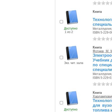
Книга
Технолог
специаль
Доступно
Металлургия, 
1 из 2
ISBN 5-229-0
Книга
Фотиев, М. 
Электро
Учебник 
Экз. чит. зала
по специ
специали
Металлургия, 
ISBN 5-229-0
Книга
Харлампович
Технолог
для вузо
Доступно
топлива 