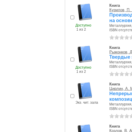
Книга
Курилов, П. 
Производ
на основ
Доступно
Металлургия, 
1 из 2
ISBN отсутст
Книга
Рыжонков, Д
Твердые 
Металлургия, 
ISBN отсутст
Доступно
1 из 2
Книга
Цирлин, А. 
Непрер
компози
Экз. чит. зала
Металлургия, 
ISBN отсутст
Книга
Козлов, В. А