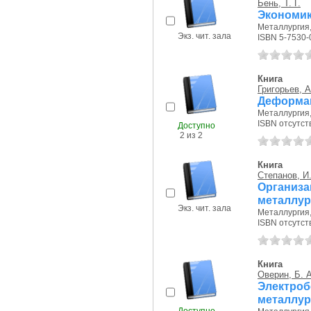
Бень, Т. Г.
Экономик
Металлургия, 
Экз. чит. зала
ISBN 5-7530-
Книга
Григорьев, А
Деформац
Металлургия, 
ISBN отсутст
Доступно
2 из 2
Книга
Степанов, И.
Организа
металлур
Экз. чит. зала
Металлургия, 
ISBN отсутст
Книга
Оверин, Б. А
Электро
металлур