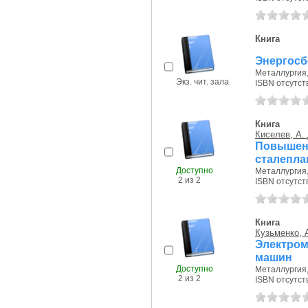
Книга
Энергосб
Металлургия, 
Экз. чит. зала
ISBN отсутст
Книга
Киселев, А. 
Повышен
сталепла
Доступно
Металлургия, 
2 из 2
ISBN отсутст
Книга
Кузьменко, А
Электро
машин
Доступно
Металлургия, 
2 из 2
ISBN отсутст