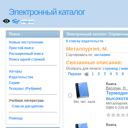
Электронный каталог
👓
eng
|
rus
Поиск :
Электронный каталог: Справочн
К списку издательств
Новые поступления
Простой поиск
Металлургия, М.
Расширенный поиск
Сортировать по:
заглавию
Поиск одной строкой
Связанные описания:
Отобрать для печати:
страницу
|
инв
Авторы
Первая
1
2
3
4
5
6
Издательства
Серии
Книга
Ватолин, Н. 
Тезаурус (Рубрики)
Термо
высокоте
Учебная литература:
Экз. чит. зала
Металлургия, 
Список дисциплин
ISBN 5-229-0
Помощь
Книга