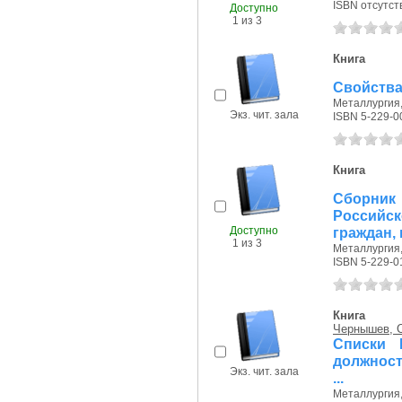
ISBN отсутст
Доступно
1 из 3
Книга
Свойства 
Металлургия, 
Экз. чит. зала
ISBN 5-229-0
Книга
Сборни
Российс
Доступно
граждан, 
1 из 3
Металлургия, 
ISBN 5-229-0
Книга
Чернышев, С
Списки 
должност
Экз. чит. зала
...
Металлургия, 