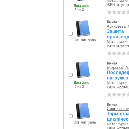
Металлургия, 
ISBN отсутст
Доступно
3 из 3
Книга
Архиреева, 
Зашита 
производ
Экз. чит. зала
Металлургия, 
ISBN отсутст
Книга
Бекренев, А.
Последе
нагружен
Доступно
Металлургия, 
2 из 3
ISBN 5-229-0
Книга
Смагорински
Термопла
цикличес
Экз. чит. зала
Металлургия, 
ISBN 5-229-0