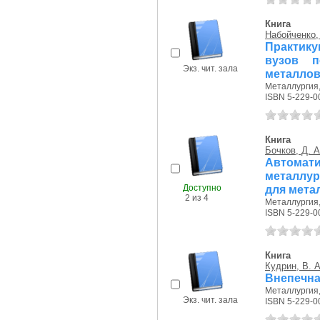
Книга
Набойченко, 
Практику
вузов п
Экз. чит. зала
металлов
Металлургия, 
ISBN 5-229-0
Книга
Бочков, Д. А
Автома
металлур
Доступно
для мета
2 из 4
Металлургия, 
ISBN 5-229-0
Книга
Кудрин, В. А
Внепечна
Металлургия, 
Экз. чит. зала
ISBN 5-229-0