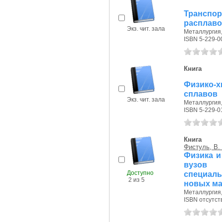
Транспо
расплаво
Экз. чит. зала
Металлургия, 
ISBN 5-229-0
Книга
Физико-х
сплавов
Экз. чит. зала
Металлургия, 
ISBN 5-229-0
Книга
Фистуль, В.
Физика и 
вуз
Доступно
специал
2 из 5
новых ма
Металлургия, 
ISBN отсутст