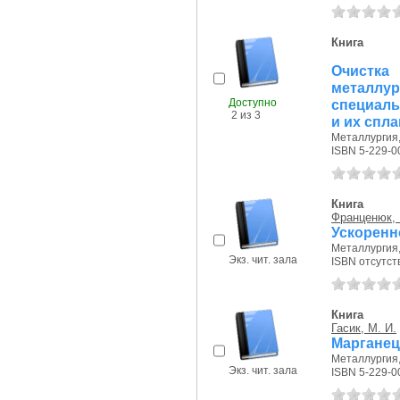
Книга
Очистк
металлу
Доступно
специаль
2 из 3
и их спл
Металлургия, 
ISBN 5-229-0
Книга
Франценюк, 
Ускоренн
Металлургия, 
Экз. чит. зала
ISBN отсутст
Книга
Гасик, М. И.
Марганец
Металлургия, 
Экз. чит. зала
ISBN 5-229-0