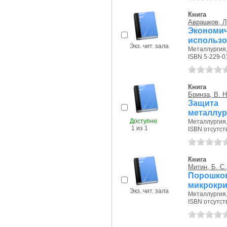
Книга
Аврашков, Л
Экономи
использо
Экз. чит. зала
Металлургия, 
ISBN 5-229-0
Книга
Бринза, В. Н
Защита 
металлур
Доступно
Металлургия, 
1 из 1
ISBN отсутст
Книга
Митин, Б. С.
Порош
микрокри
Экз. чит. зала
Металлургия, 
ISBN отсутст