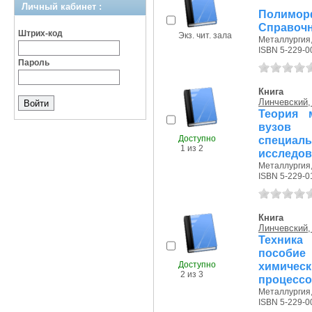
Личный кабинет :
Полиморф
Справоч
Штрих-код
Экз. чит. зала
Металлургия, 
ISBN 5-229-0
Пароль
Книга
Линчевский, 
Теория 
вузов 
Доступно
специа
1 из 2
исследов
Металлургия, 
ISBN 5-229-0
Книга
Линчевский, 
Техника 
пособие
Доступно
химиче
2 из 3
процессо
Металлургия, 
ISBN 5-229-0