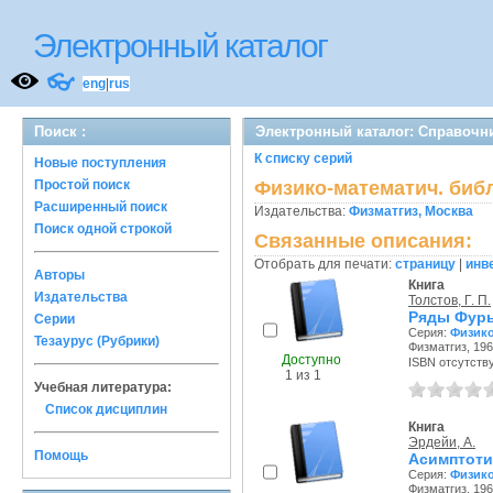
Электронный каталог
👓
eng
|
rus
Поиск :
Электронный каталог: Справочни
К списку серий
Новые поступления
Простой поиск
Физико-математич. биб
Расширенный поиск
Издательства:
Физматгиз, Москва
Поиск одной строкой
Связанные описания:
Отобрать для печати:
страницу
|
инв
Авторы
Книга
Издательства
Толстов, Г. П.
Ряды Фур
Серии
Серия:
Физико
Тезаурус (Рубрики)
Физматгиз, 1960
Доступно
ISBN отсутств
1 из 1
Учебная литература:
Список дисциплин
Книга
Эрдейи, А.
Помощь
Асимптоти
Серия:
Физико
Физматгиз, 1962