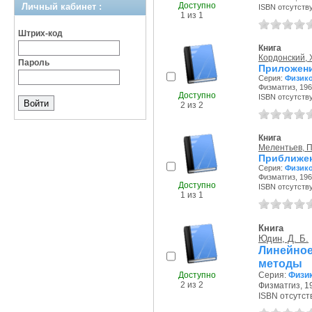
Доступно
Личный кабинет :
ISBN отсутств
1 из 1
Штрих-код
Книга
Кордонский, 
Пароль
Приложени
Серия:
Физико
Физматгиз, 1963
Доступно
ISBN отсутств
2 из 2
Книга
Мелентьев, П
Приближе
Серия:
Физико
Физматгиз, 1962
Доступно
ISBN отсутств
1 из 1
Книга
Юдин, Д. Б.
Линейно
методы
Доступно
Серия:
Физик
2 из 2
Физматгиз, 19
ISBN отсутст