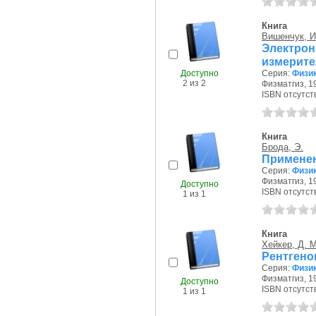
Книга
Вишенчук, И
Электрон
измерите
Доступно
Серия:
Физик
2 из 2
Физматгиз, 19
ISBN отсутст
Книга
Брода, Э.
Применен
Серия:
Физик
Физматгиз, 19
Доступно
ISBN отсутст
1 из 1
Книга
Хейкер, Д. М
Рентгено
Серия:
Физик
Физматгиз, 19
Доступно
ISBN отсутст
1 из 1