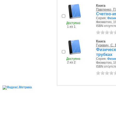
Книга
Павленко, П.
Счетно-и
Серия:
Физик
Физматгиз, 19
Доступно
ISBN отсутст
1 из 1
Книга
Гуревич, С. 
Физичес
трубках
Доступно
Серия:
Физик
2 из 2
Физматгиз, 19
ISBN отсутст