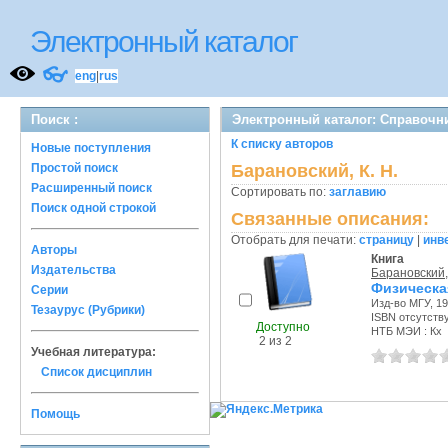
Электронный каталог
👓
eng
|
rus
Поиск :
Электронный каталог: Справочн
К списку авторов
Новые поступления
Простой поиск
Барановский, К. Н.
Расширенный поиск
Сортировать по:
заглавию
Поиск одной строкой
Связанные описания:
Отобрать для печати:
страницу
|
инв
Авторы
Книга
Издательства
Барановский, 
Физическа
Серии
Изд-во МГУ, 19
Тезаурус (Рубрики)
ISBN отсутств
Доступно
НТБ МЭИ : Кх
2 из 2
Учебная литература:
Список дисциплин
Помощь