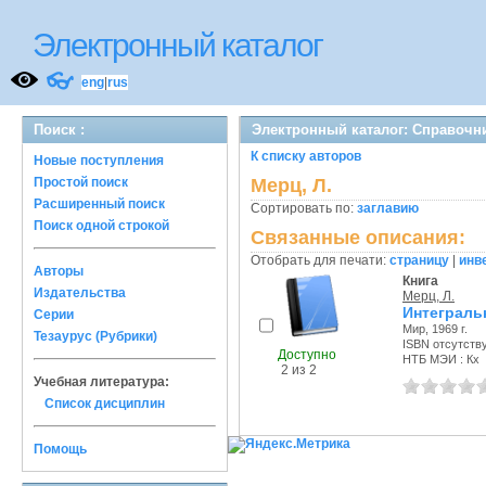
Электронный каталог
👓
eng
|
rus
Поиск :
Электронный каталог: Справочн
К списку авторов
Новые поступления
Простой поиск
Мерц, Л.
Расширенный поиск
Сортировать по:
заглавию
Поиск одной строкой
Связанные описания:
Отобрать для печати:
страницу
|
инв
Авторы
Книга
Издательства
Мерц, Л.
Интеграль
Серии
Мир, 1969 г.
Тезаурус (Рубрики)
ISBN отсутств
Доступно
НТБ МЭИ : Кх
2 из 2
Учебная литература:
Список дисциплин
Помощь