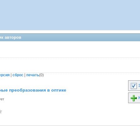
ик авторов
ерсия
|
сброс
|
печать
(
0
)
З
ные преобразования в оптике
Н
ует