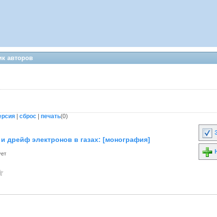
ик авторов
ерсия
|
сброс
|
печать
(
0
)
З
и дрейф электронов в газах: [монография]
Н
ует