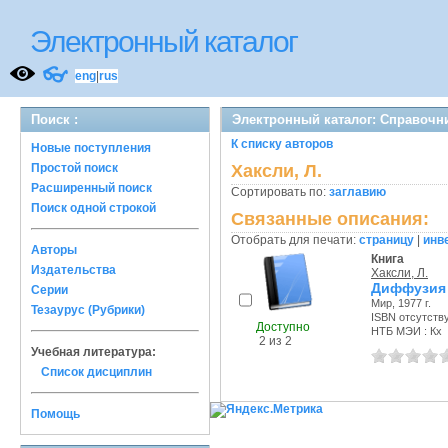
Электронный каталог
👓
eng
|
rus
Поиск :
Электронный каталог: Справочн
К списку авторов
Новые поступления
Простой поиск
Хаксли, Л.
Расширенный поиск
Сортировать по:
заглавию
Поиск одной строкой
Связанные описания:
Отобрать для печати:
страницу
|
инв
Авторы
Книга
Издательства
Хаксли, Л.
Диффузия 
Серии
Мир, 1977 г.
Тезаурус (Рубрики)
ISBN отсутств
Доступно
НТБ МЭИ : Кх
2 из 2
Учебная литература:
Список дисциплин
Помощь