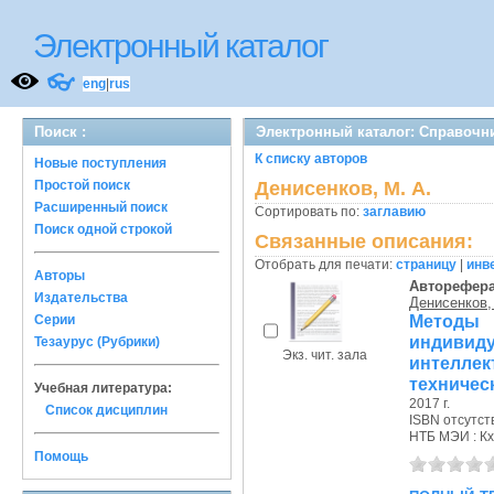
Электронный каталог
👓
eng
|
rus
Поиск :
Электронный каталог: Справочн
К списку авторов
Новые поступления
Простой поиск
Денисенков, М. А.
Расширенный поиск
Сортировать по:
заглавию
Поиск одной строкой
Связанные описания:
Отобрать для печати:
страницу
|
инв
Авторы
Авторефер
Издательства
Денисенков,
Метод
Серии
индивид
Тезаурус (Рубрики)
Экз. чит. зала
интеллек
техничес
Учебная литература:
2017 г.
Список дисциплин
ISBN отсутст
НТБ МЭИ : Кх
Помощь