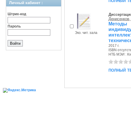
полный т
Личный кабинет :
Штрих-код
Диссертаци
Денисенков,
Метод
Пароль
индивид
Экз. чит. зала
интеллек
техничес
2017 г.
ISBN отсутст
НТБ МЭИ : Кх
полный т