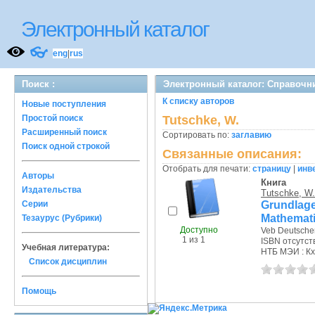
Электронный каталог
👓
eng
|
rus
Поиск :
Электронный каталог: Справочн
К списку авторов
Новые поступления
Простой поиск
Tutschke, W.
Расширенный поиск
Сортировать по:
заглавию
Поиск одной строкой
Связанные описания:
Отобрать для печати:
страницу
|
инв
Авторы
Книга
Издательства
Tutschke, W.
Grundlage
Серии
Mathemati
Тезаурус (Рубрики)
Доступно
Veb Deutscher
1 из 1
ISBN отсутст
Учебная литература:
НТБ МЭИ : Кх
Список дисциплин
Помощь