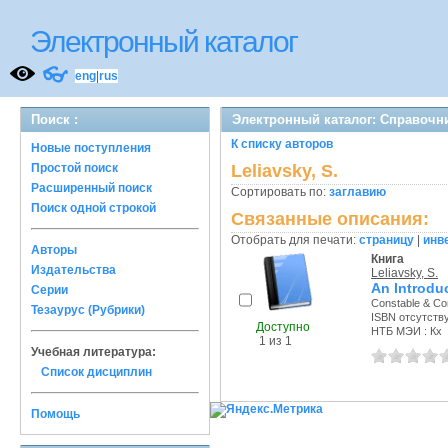
Электронный каталог
👓
eng
|
rus
Поиск :
Электронный каталог: Справочн
К списку авторов
Новые поступления
Простой поиск
Leliavsky, S.
Расширенный поиск
Сортировать по:
заглавию
Поиск одной строкой
Связанные описания:
Отобрать для печати:
страницу
|
инв
Авторы
Книга
Издательства
Leliavsky, S.
An Introduc
Серии
Constable & Co
Тезаурус (Рубрики)
ISBN отсутств
Доступно
НТБ МЭИ : Кх
1 из 1
Учебная литература:
Список дисциплин
Помощь