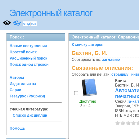
Электронный каталог
👓
eng
|
rus
Поиск :
Электронный каталог: Справочн
К списку авторов
Новые поступления
Простой поиск
Бахтин, Б. И.
Расширенный поиск
Сортировать по:
заглавию
Поиск одной строкой
Связанные описания:
Отобрать для печати:
страницу
|
инв
Авторы
Книга
Издательства
Бахтин, Б. И
Автомат
Серии
печатных
Тезаурус (Рубрики)
Доступно
Серия:
Б-ка 
3 из 4
Энергия, 1979
Учебная литература:
ISBN отсутст
Список дисциплин
НТБ МЭИ : Кх
Помощь