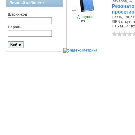
Захаров, А.
Личный кабинет :
Резонат
проектир
Штрих-код
Доступно
Связь, 1967 г.
1 из 1
ISBN отсутст
НТБ МЭИ : Кх
Пароль