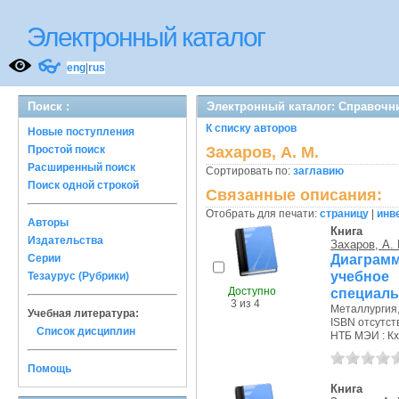
Электронный каталог
👓
eng
|
rus
Поиск :
Электронный каталог: Справочн
К списку авторов
Новые поступления
Простой поиск
Захаров, А. М.
Расширенный поиск
Сортировать по:
заглавию
Поиск одной строкой
Связанные описания:
Отобрать для печати:
страницу
|
инв
Авторы
Книга
Издательства
Захаров, А.
Диаграм
Серии
учебно
Тезаурус (Рубрики)
Доступно
специаль
3 из 4
Металлургия, 
Учебная литература:
ISBN отсутст
Список дисциплин
НТБ МЭИ : Кх
Помощь
Книга