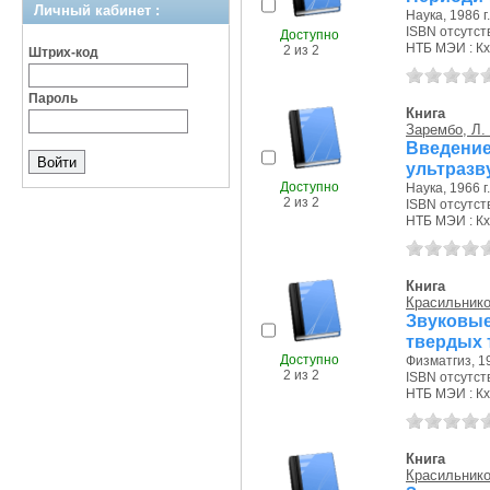
Личный кабинет :
Наука, 1986 г.
ISBN отсутст
Доступно
НТБ МЭИ : Кх
2 из 2
Штрих-код
Пароль
Книга
Зарембо, Л. 
Введени
ультразв
Доступно
Наука, 1966 г.
2 из 2
ISBN отсутст
НТБ МЭИ : Кх
Книга
Красильнико
Звуковые
твердых 
Доступно
Физматгиз, 19
2 из 2
ISBN отсутст
НТБ МЭИ : Кх
Книга
Красильнико