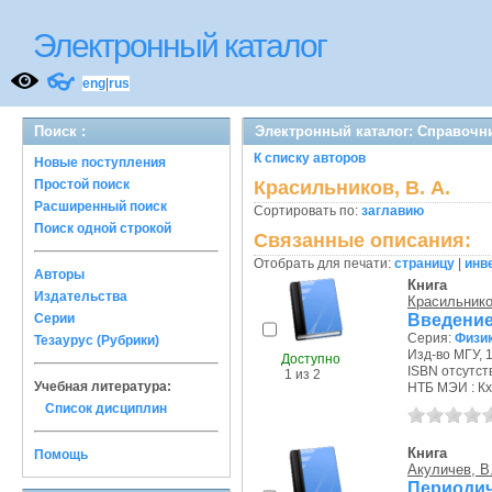
Электронный каталог
👓
eng
|
rus
Поиск :
Электронный каталог: Справочн
К списку авторов
Новые поступления
Простой поиск
Красильников, В. А.
Расширенный поиск
Сортировать по:
заглавию
Поиск одной строкой
Связанные описания:
Отобрать для печати:
страницу
|
инв
Авторы
Книга
Издательства
Красильнико
Введение
Серии
Серия:
Физи
Тезаурус (Рубрики)
Изд-во МГУ, 1
Доступно
ISBN отсутст
1 из 2
Учебная литература:
НТБ МЭИ : Кх
Список дисциплин
Книга
Помощь
Акуличев, В.
Периодич