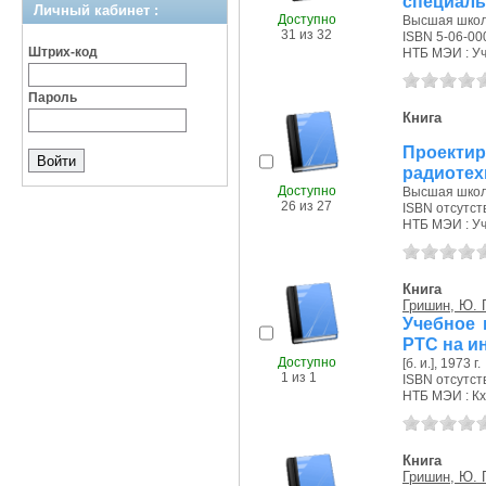
специаль
Личный кабинет :
Доступно
Высшая школа
31 из 32
ISBN 5-06-00
Штрих-код
НТБ МЭИ : Уч.
Пароль
Книга
Проекти
радиотех
Доступно
Высшая школа
26 из 27
ISBN отсутст
НТБ МЭИ : Уч.
Книга
Гришин, Ю. 
Учебное 
РТС на и
Доступно
[б. и.], 1973 г.
1 из 1
ISBN отсутст
НТБ МЭИ : Кх
Книга
Гришин, Ю. 