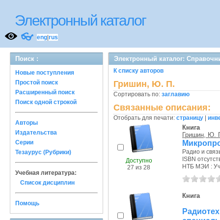
Электронный каталог
👓
eng
|
rus
Поиск :
Электронный каталог: Справочн
К списку авторов
Новые поступления
Простой поиск
Гришин, Ю. П.
Расширенный поиск
Сортировать по:
заглавию
Поиск одной строкой
Связанные описания:
Отобрать для печати:
страницу
|
инв
Авторы
Книга
Издательства
Гришин, Ю. 
Микропро
Серии
Радио и связь
Тезаурус (Рубрики)
ISBN отсутст
Доступно
НТБ МЭИ : Уч.
27 из 28
Учебная литература:
Список дисциплин
Книга
Помощь
Радиоте