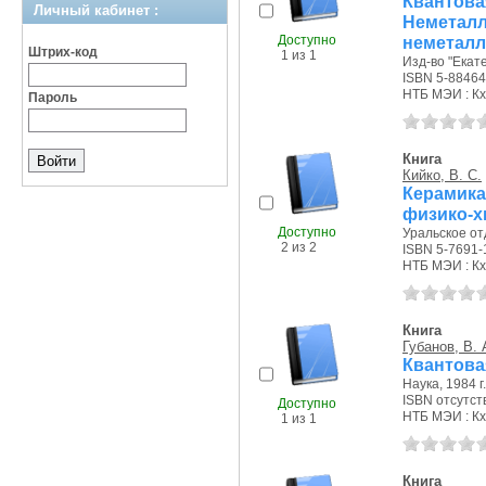
Квант
Личный кабинет :
Немета
Доступно
неметалли
Штрих-код
1 из 1
Изд-во "Екате
ISBN 5-88464
НТБ МЭИ : Кх
Пароль
Книга
Кийко, В. С.
Керамик
физико-х
Доступно
Уральское от
2 из 2
ISBN 5-7691-
НТБ МЭИ : Кх
Книга
Губанов, В. 
Квантова
Наука, 1984 г.
ISBN отсутст
Доступно
НТБ МЭИ : Кх
1 из 1
Книга