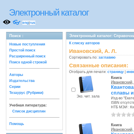
Электронный каталог
👓
eng
|
rus
Поиск :
Электронный каталог: Справочн
К списку авторов
Новые поступления
Простой поиск
Ивановский, А. Л.
Расширенный поиск
Сортировать по:
заглавию
Поиск одной строкой
Связанные описания:
Отобрать для печати:
страницу
|
инв
Авторы
Книга
Издательства
Ивановский, 
Квантов
Серии
сплавы и
Тезаурус (Рубрики)
Экз. чит. зала
Изд-во "Екате
ISBN отсутст
Учебная литература:
НТБ МЭИ : Кх
Список дисциплин
Помощь
Книга
Ивановский, 