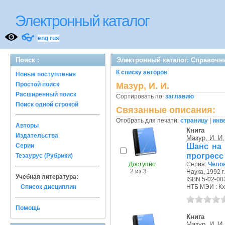
Электронный каталог
👓
eng
|
rus
Поиск :
Электронный каталог: Справочн
К списку авторов
Новые поступления
Простой поиск
Мазур, И. И.
Расширенный поиск
Сортировать по:
заглавию
Поиск одной строкой
Связанные описания:
Отобрать для печати:
страницу
|
инв
Авторы
Книга
Издательства
Мазур, И. И.
Шанс на 
Серии
прогресс
Тезаурус (Рубрики)
Доступно
Серия:
Чело
2 из 3
Наука, 1992 г.
Учебная литература:
ISBN 5-02-00
Список дисциплин
НТБ МЭИ : Кх
Помощь
Книга
Мазур, И. И.