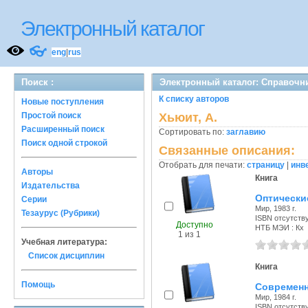
Электронный каталог
👓
eng
|
rus
Поиск :
Электронный каталог: Справочн
К списку авторов
Новые поступления
Простой поиск
Хьюит, А.
Расширенный поиск
Сортировать по:
заглавию
Поиск одной строкой
Связанные описания:
Отобрать для печати:
страницу
|
инв
Авторы
Книга
Издательства
Оптически
Серии
Мир, 1983 г.
Тезаурус (Рубрики)
ISBN отсутств
Доступно
НТБ МЭИ : Кх
1 из 1
Учебная литература:
Список дисциплин
Книга
Помощь
Современн
Мир, 1984 г.
ISBN отсутств