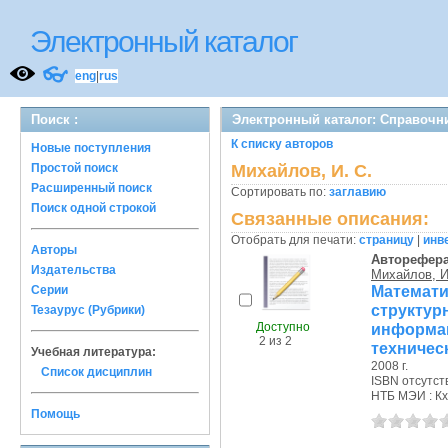
Электронный каталог
👓
eng
|
rus
Поиск :
Электронный каталог: Справочн
К списку авторов
Новые поступления
Простой поиск
Михайлов, И. С.
Расширенный поиск
Сортировать по:
заглавию
Поиск одной строкой
Связанные описания:
Отобрать для печати:
страницу
|
инв
Авторы
Авторефер
Издательства
Михайлов, И
Матема
Серии
структур
Тезаурус (Рубрики)
Доступно
информа
2 из 2
техничес
Учебная литература:
2008 г.
Список дисциплин
ISBN отсутст
НТБ МЭИ : Кх
Помощь