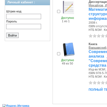
Диссертаци
Личный кабинет :
Михайлов, И
Матема
Штрих-код
структур
Доступно
информац
1 из 1
Пароль
2008 г.
ISBN отсутст
НТБ МЭИ : Кх
Книга
Варшавский, 
Совреме
анализа
Доступно
"Совреме
49 из 50
средства 
Изд-во МЭИ, 
ISBN 978-5-7
НТБ МЭИ : Кх,
полный т