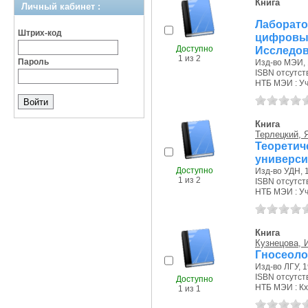
Книга
Личный кабинет :
Лаборат
Штрих-код
цифровы
Доступно
Исследова
1 из 2
Пароль
Изд-во МЭИ, 
ISBN отсутст
НТБ МЭИ : Уч
Книга
Терлецкий, Я
Теорети
универси
Доступно
Изд-во УДН, 1
1 из 2
ISBN отсутст
НТБ МЭИ : Уч
Книга
Кузнецова, 
Гносеоло
Изд-во ЛГУ, 1
ISBN отсутст
Доступно
НТБ МЭИ : Кх
1 из 1