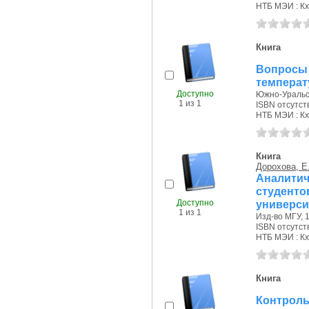
НТБ МЭИ : Кх
Книга
Вопрос
температ
Доступно
Южно-Уральско
1 из 1
ISBN отсутст
НТБ МЭИ : Кх
Книга
Дорохова, Е.
Аналити
студенто
Доступно
универси
1 из 1
Изд-во МГУ, 1
ISBN отсутст
НТБ МЭИ : Кх
Книга
Контроль