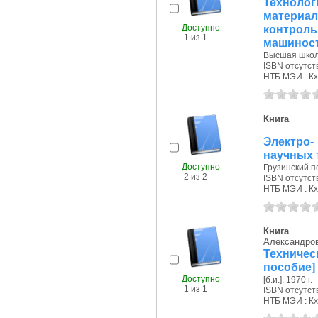
Технол
материа
Доступно
контрол
1 из 1
машиност
Высшая школа
ISBN отсутст
НТБ МЭИ : Кх
Книга
Электро-
научных 
Доступно
Грузинский по
2 из 2
ISBN отсутст
НТБ МЭИ : Кх
Книга
Александров
Техничес
пособие]
Доступно
[б.и.], 1970 г.
1 из 1
ISBN отсутст
НТБ МЭИ : Кх