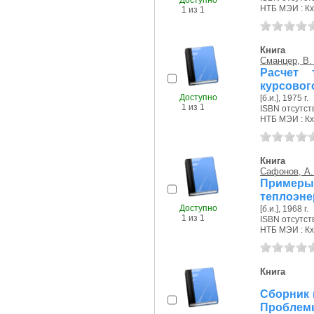
Доступно
НТБ МЭИ : Кх
1 из 1
Книга
Сманцер, В.
Расчет 
курсовог
Доступно
[б.и.], 1975 г.
1 из 1
ISBN отсутст
НТБ МЭИ : Кх
Книга
Сафонов, А.
Примеры
теплоэнер
Доступно
[б.и.], 1968 г.
1 из 1
ISBN отсутст
НТБ МЭИ : Кх
Книга
Сборник 
Проблемы