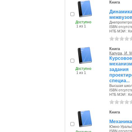
Книга
Динамик
межвузов
Доступно
Днепропетровс
1 из 1
ISBN отсутст
НТБ МЭИ : Кх
Книга
Капура, И. М
Курсовое
механиз
Доступно
задани
1 из 1
проекти
специа...
Высшая школа
ISBN отсутст
НТБ МЭИ : Кх
Книга
Механика
Южно-Уральско
ISBN отсутст