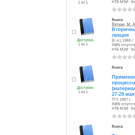
НТБ МЭИ : Кх
1 из 1
Книга
Вяткин, М. А
Вторичны
лекция
Доступно
[б. и.], 1986 г.
1 из 1
ISBN отсутст
НТБ МЭИ : Кх
Книга
Примене
процесс
Доступно
(материа
1 из 1
27-29 мая
ТГУ, 1987 г.
ISBN отсутст
НТБ МЭИ : Кх
Книга