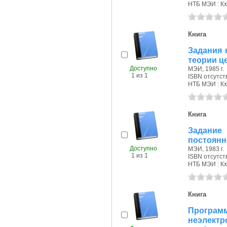
НТБ МЭИ : Кх
Книга
Задания 
теории ц
Доступно
МЭИ, 1985 г.
1 из 1
ISBN отсутст
НТБ МЭИ : Кх
Книга
Задание
постоянн
Доступно
МЭИ, 1983 г.
1 из 1
ISBN отсутст
НТБ МЭИ : Кх
Книга
Программ
неэлект