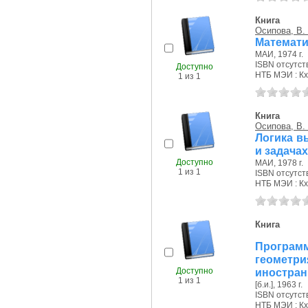
Книга
Осипова, В.
Математич
МАИ, 1974 г.
ISBN отсутст
Доступно
НТБ МЭИ : Кх
1 из 1
Книга
Осипова, В.
Логика в
и задачах
Доступно
МАИ, 1978 г.
1 из 1
ISBN отсутст
НТБ МЭИ : Кх
Книга
Програм
геомет
Доступно
иностранц
1 из 1
[б.и.], 1963 г.
ISBN отсутст
НТБ МЭИ : Кх