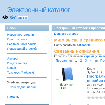
Электронный каталог
👓
eng
|
rus
Поиск :
Электронный каталог: Справочн
К списку авторов
Новые поступления
Простой поиск
М-во высш. и среднего
Расширенный поиск
Сортировать по:
заглавию
Поиск одной строкой
Связанные описания:
Отобрать для печати:
страницу
|
инв
Авторы
Первая
1
2
3
4
По
Издательства
Серии
Книга
Зубов, В. С.
Тезаурус (Рубрики)
Программ
пособие 
Учебная литература:
Доступно
Изд-во МЭИ, 
Список дисциплин
1 из 3
ISBN отсутст
НТБ МЭИ : Кх
Помощь