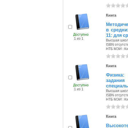
Книга
Методиче
в средни
Доступно
11: для 
1 из 1
Высшая школа
ISBN отсутст
НТБ МЭИ : Кх
Книга
Физика:
задан
Доступно
специаль
1 из 1
Высшая школа
ISBN отсутст
НТБ МЭИ : Кх
Книга
Высокоте