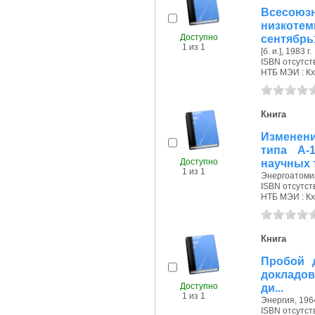
Всесо
низкоте
Доступно
сентябрь1
1 из 1
[б. и.], 1983 г.
ISBN отсутст
НТБ МЭИ : Кх
Книга
Изменен
типа А-
Доступно
научных 
1 из 1
Энергоатомиз
ISBN отсутст
НТБ МЭИ : Кх
Книга
Пробой 
докладо
Доступно
ди...
1 из 1
Энергия, 1964
ISBN отсутст